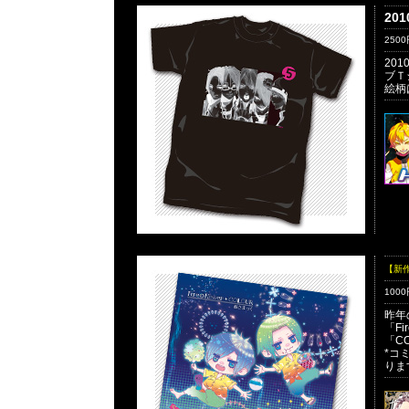
20
250
20
ブＴ
絵柄
【新
100
昨年
「Fi
「C
*コ
りま