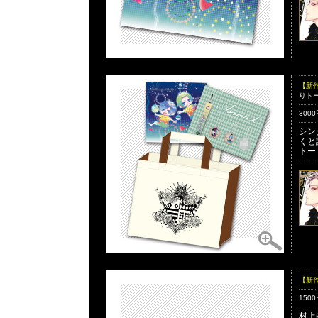
【新
りト
300
シン
くと
トー
【新
150
村上