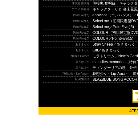
薄桜鬼 黎明録 キャラクタ
薄桜鬼 黎明録
キャラクターＣＤ 幕末花風
アニメ 薄桜鬼
enhAnce（エンハンス）／Poin
PointFive(.5)
Select me（初回限定盤DVD付
PointFive(.5)
Select me／PointFive(.5)
PointFive(.5)
COLOUR（初回限定盤DVD付）
PointFive(.5)
COLOUR／PointFive(.5)
PointFive(.5)
Stray Sheep／あさまっく
あさまっく
Gift／あさまっく
あさまっく
モラトリウム／Nem's Gard
Nem's Garden
melodies memories
霜月はるか
ティンダーリアの種 外伝
霜月はるか
花想少女～Lip-Aura～ 
花想少女～Lip-Aura～
BLAZBLUE SONG ACCOR
BLAZBLUE
©TEA