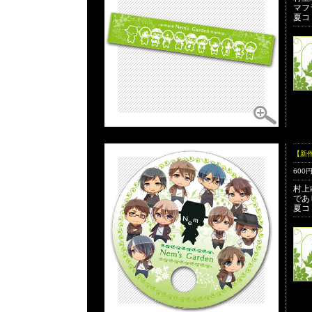
マフ
夏コ
【新
600
村上
であ
夏コ