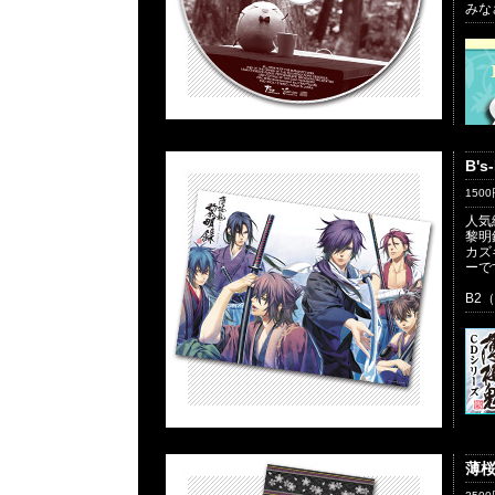
みな
B'
150
人気
黎明
カズ
ーで
B2
薄桜