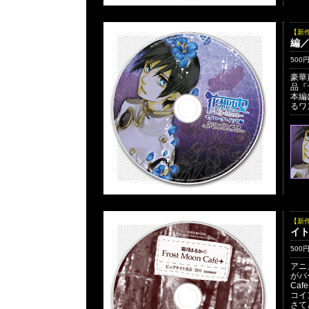
【新
編／
500
豪華
品『
本編
るワ
【新
イト
500
アニ
がパ
Ca
コイ
さて