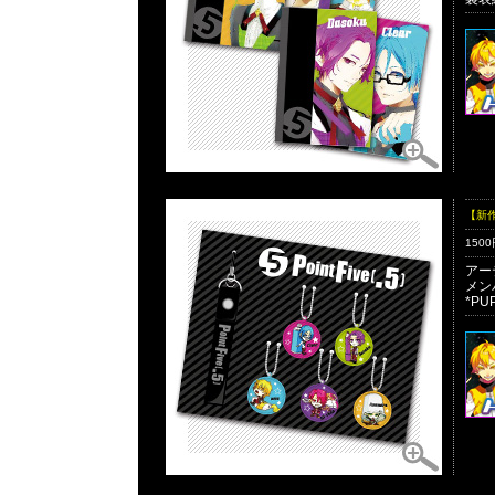
【新
150
アー
メン
*P