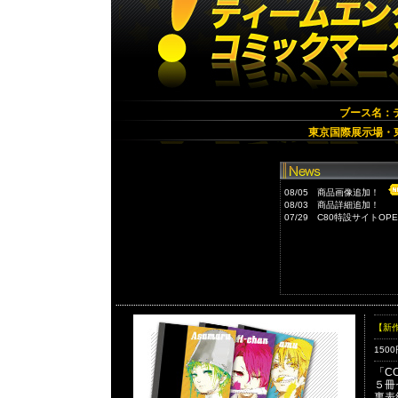
ブース名：
東京国際展示場・
08/05 商品画像追加！
08/03 商品詳細追加！
07/29 C80特設サイトO
【新
150
「C
５冊
裏表