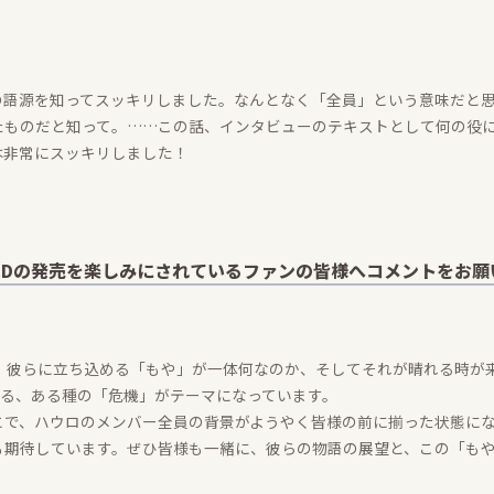
の語源を知ってスッキリしました。なんとなく「全員」という意味だと
たものだと知って。……この話、インタビューのテキストとして何の役
は非常にスッキリしました！
、CDの発売を楽しみにされているファンの皆様へコメントをお
り、彼らに立ち込める「もや」が一体何なのか、そしてそれが晴れる時が来
わる、ある種の「危機」がテーマになっています。
とで、ハウロのメンバー全員の背景がようやく皆様の前に揃った状態に
も期待しています。ぜひ皆様も一緒に、彼らの物語の展望と、この「も