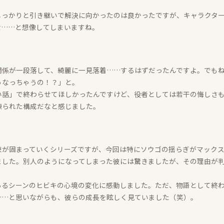
しっかりと引き継いで解決に向かったのは良かったですが、キャラクタ
な……と想像してしまいますね。
関係が一段落して、綺麗に一見落着……するはずだったんですよ。でも
うなっちゃうの！？」と。
い話」で終わらせてほしかったんですけど、役者としては若干の悔しさ
練られた構成だなと感じました。
束が固まっていくシリーズですが、今回は特にソウゴの揺らぎがマック
ました。別人のようになってしまった彼には驚きましたが、その理由が
あるシーンのヒビキの心境の変化に感動しました。ただ、物語として終
……と思いながらも、彼らの成長を眩しく見ていました（笑）。