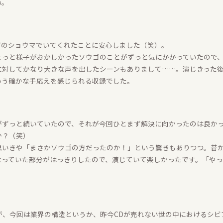
ね。
ずのショウマでいてくれたことに安心しました（笑）。
ょっと様子がおかしかったソウゴのことがずっと気にかかっていたので
に対してかなり大きな声を出したシーンもありまして……。演じきった
いう確かな手応えを感じられる収録でした。
がずっと続いていたので、それが今回ひとまず解決に向かったのは良か
か？（笑）
思いきや「まさかソウゴの方だったのか！」という驚きもありつつ。昔
なっていた部分がはっきりしたので、演じていて楽しかったです。「や
が、今回は業界の構造というか、昨今CDが売れない世の中におけるシビ