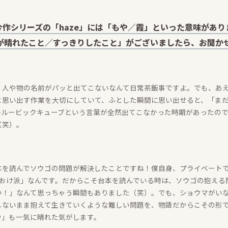
. 今作シリーズの「haze」には「もや／霞」といった意味があり
が晴れたこと／すっきりしたこと」がございましたら、お聞か
。人や物の名前がパッと出てこないなんて日常茶飯事ですよ。でも、あ
と思い出す作業を大切にしていて、ふとした瞬間に思い出せると、「ま
かルービックキューブという言葉が全然出てこなかった時期があったの
（笑）。
本を読んでソウゴの問題が解決したことですね！僕自身、プライベート
ておけ派」なんです。だからこそ台本を読んでいる時は、ソウゴの抱え
い！」なんて思っちゃう瞬間もありました（笑）。でも、ショウマがい
しないまま抱えて生きていくような難しい問題を、物語だからこその形
や」も一気に晴れた気がします。