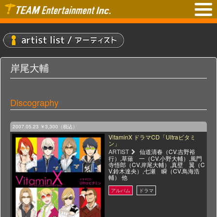
岸尾大輔
Discography
2007.05.23
￥3,300（税込）
VitaminX ドラマCD「Ultraビタミ
ン」
ARTIST
仙道清春（CV.吉野裕
行）,草薙 一（CV.小野大輔）,風門
寺悟郎（CV.岸尾大輔）,真壁 翼（C
V.鈴木達央）,七瀬 瞬（CV.鳥海浩
輔） 他