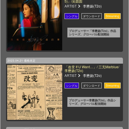
5)」/吴圆圆
ARTIST
李懋扬(T2o)
プロデューサー「李懋扬(T2o)」作品
シリーズ、グローバル配信開始
2023.04.21
価格未定
「改变 If U Want…」/ 三无Marblue/
李懋扬(T2o)
ARTIST
李懋扬(T2o)
プロデューサー李懋扬(T2o)」作品シ
リーズ、グローバル配信開始