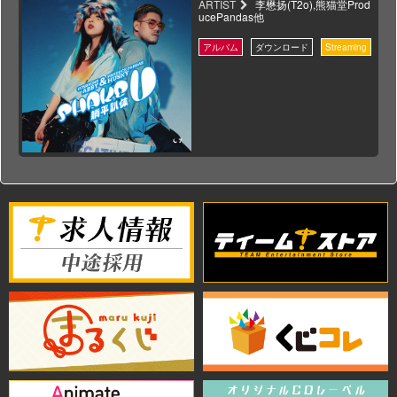
ARTIST
李懋扬(T2o),熊猫堂Prod
ucePandas他