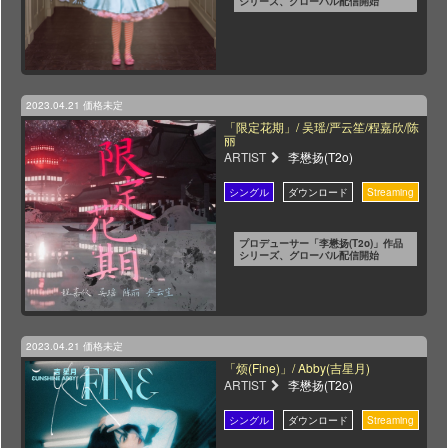
シリーズ、グローバル配信開始
2023.04.21
価格未定
「限定花期」/ 吴瑶/严云笙/程嘉欣/陈
丽
ARTIST
李懋扬(T2o)
プロデューサー「李懋扬(T2o)」作品
シリーズ、グローバル配信開始
2023.04.21
価格未定
「烦(Fine)」/ Abby(吉星月)
ARTIST
李懋扬(T2o)