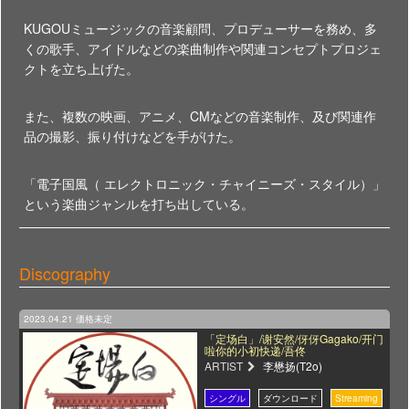
KUGOUミュージックの音楽顧問、プロデューサーを務め、多
くの歌手、アイドルなどの楽曲制作や関連コンセプトプロジェ
クトを立ち上げた。
また、複数の映画、アニメ、CMなどの音楽制作、及び関連作
品の撮影、振り付けなどを手がけた。
「電子国風（ エレクトロニック・チャイニーズ・スタイル）」
という楽曲ジャンルを打ち出している。
Discography
2023.04.21
価格未定
「定场白」/谢安然/伢伢Gagako/开门
啦你的小初快递/吾佟
ARTIST
李懋扬(T2o)