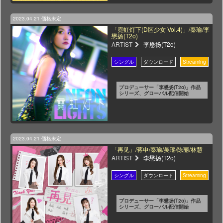
2023.04.21
価格未定
「霓虹灯下(D区少女 Vol.4)」/秦瑜/李
懋扬(T2o)
ARTIST
李懋扬(T2o)
プロデューサー「李懋扬(T2o)」作品
シリーズ、グローバル配信開始
2023.04.21
価格未定
「再见」/蒋申/秦瑜/吴瑶/陈丽/林慧
ARTIST
李懋扬(T2o)
プロデューサー「李懋扬(T2o)」作品
シリーズ、グローバル配信開始