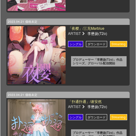
2023.04.21
価格未定
「夜樱」/三无Marblue
ARTIST
李懋扬(T2o)
プロデューサー「李懋扬(T2o)」作品
シリーズ、グローバル配信開始
2023.04.21
価格未定
「扑通扑通」/谢安然
ARTIST
李懋扬(T2o)
プロデューサー「李懋扬(T2o)」作品