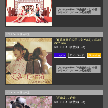
プロデューサー「李懋扬(T2o)」作品
シリーズ、グローバル配信開始
2023.04.21
価格未定
「夜幕离开前(D区少女 Vol.3)」/马剑
越/严云笙
ARTIST
李懋扬(T2o)
プロデューサー「李懋扬(T2o)」作品
シリーズ、グローバル配信開始
2023.04.21
価格未定
「浮华谣」/ 卢静
ARTIST
李懋扬(T2o)