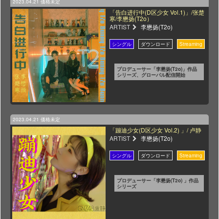
2023.04.21
価格未定
「告白进行中(D区少女 Vol.1)」/张楚
寒/李懋扬(T2o）
ARTIST
李懋扬(T2o)
プロデューサー「李懋扬(T2o)」作品
シリーズ、グローバル配信開始
2023.04.21
価格未定
「蹦迪少女(D区少女 Vol.2) 」/ 卢静
ARTIST
李懋扬(T2o)
プロデューサー「李懋扬(T2o) 」作品
シリーズ