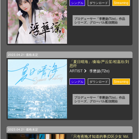
プロデューサー「李懋扬(T2o)」作品
シリーズ、グローバル配信開始
2023.04.21
価格未定
「夏日晴海」/秦瑜/严云笙/程嘉欣/刘
思纤
ARTIST
李懋扬(T2o)
プロデューサー「李懋扬(T2o)」作品
シリーズ、グローバル配信開始
2023.04.21
価格未定
「只有夜晚才知道的事(D区少女 Vol.