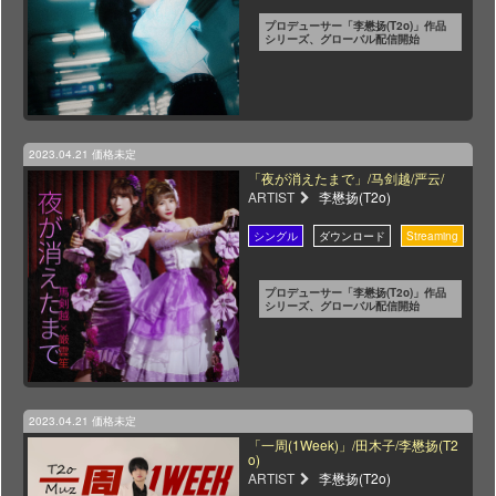
プロデューサー「李懋扬(T2o)」作品
シリーズ、グローバル配信開始
2023.04.21
価格未定
「夜が消えたまで」/马剑越/严云/
ARTIST
李懋扬(T2o)
プロデューサー「李懋扬(T2o)」作品
シリーズ、グローバル配信開始
2023.04.21
価格未定
「一周(1Week)」/田木子/李懋扬(T2
o)
ARTIST
李懋扬(T2o)