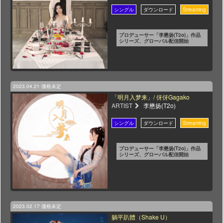
プロデューサー「李懋扬(T2o)」作品
シリーズ、グローバル配信開始
2023.04.21
価格未定
「明月入梦来」/ 伢伢Gagako
ARTIST
李懋扬(T2o)
プロデューサー「李懋扬(T2o)」作品
シリーズ、グローバル配信開始
2023.02.17
価格未定
躺平趴體（Shake U）