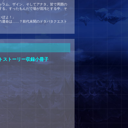
トラム、ザイン、そしてアナタ。皆で周囲の
する。すったもんだで場が混沌とする中、そ
いぽよ！」
の運命は……？前代未聞のドタバタクエスト
トストーリー収録小冊子