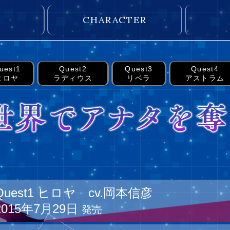
CHARACTER
uest1
Quest2
Quest3
Quest4
ヒロヤ
ラディウス
リベラ
アストラム
Quest1 ヒロヤ cv.岡本信彦
2015年7月29日
発売