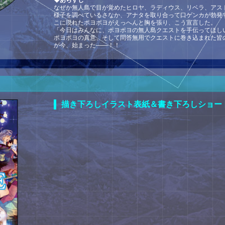
◆あらすじ
なぜか無人島で目が覚めたヒロヤ、ラディウス、リベラ、アス
様子を調べているさなか、アナタを取り合って口ゲンカが勃発
こに現れたポヨポヨがえっへんと胸を張り、こう宣言した。
「今日はみんなに、ポヨポヨの無人島クエストを手伝ってほし
ポヨポヨの真意、そして問答無用でクエストに巻き込まれた皆
が今、始まった――！！
描き下ろしイラスト表紙＆書き下ろしショー