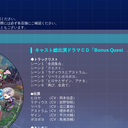
認ください。
の際には必ず各店舗にご確認ください。
こともございます。
キャスト総出演ドラマＣＤ「Bonus Quest
◆トラックリスト
シーン１「全員集合」
シーン２「クエスト」
シーン３「ラディウスとアストラム」
シーン４「リベラとポヨポヨ」
シーン５「ヒロヤとザイン、アナタ」
シーン６「再び、全員で」
◆出演
ヒロヤ （CV：岡本信彦）
ラディウス（CV：前野智昭）
リベラ （CV：花江夏樹）
アストラム（CV：櫻井孝宏）
ザイン （CV：平川大輔）
ポヨポヨ （CV：鳥海浩輔）