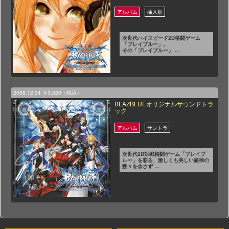
次世代ハイスピード2D格闘ゲーム
「ブレイブルー」。
その「ブレイブルー」 …
2008.12.24
￥3,520（税込）
BLAZBLUEオリジナルサウンドトラ
ック
次世代2D対戦格闘ゲーム「ブレイブ
ルー」を彩る、激しくも美しい旋律の
数々を余さず …