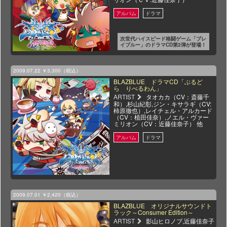
次世代ハイスピード格闘ゲーム「ブレ
イブルー」のドラマCD第2弾が登場！
2009.07.22
￥3,300（税込）
BLAZBLUE ドラマCD「ぶるど
ら りべるわん」
ARTIST
タオカカ（CV：斎藤千
和）,杉山紀彰,ジン・キサラギ（CV:
柿原徹也）,レイチェル・アルカード
（CV：植田佳奈）,ノエル・ヴァー
ミリオン（CV：近藤佳奈子） 他
2009.07.01
￥2,420（税込）
BLAZBLUE オリジナルサウンドト
ラック～Consumer Edition～
ARTIST
影山ヒロノブ,近藤佳奈子