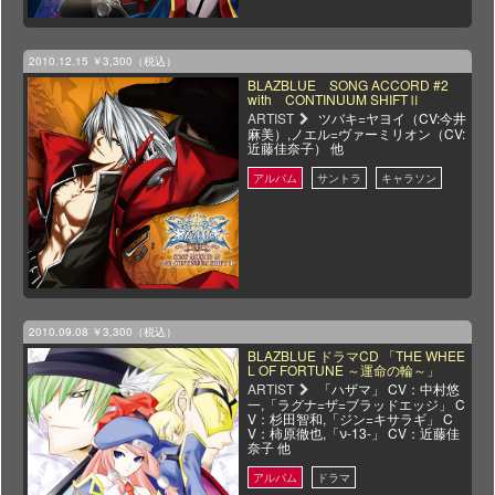
2010.12.15
￥3,300（税込）
BLAZBLUE SONG ACCORD #2
with CONTINUUM SHIFTⅡ
ARTIST
ツバキ=ヤヨイ（CV:今井
麻美）,ノエル=ヴァーミリオン（CV:
近藤佳奈子） 他
2010.09.08
￥3,300（税込）
BLAZBLUE ドラマCD 「THE WHEE
L OF FORTUNE ～運命の輪～」
ARTIST
「ハザマ」 CV：中村悠
一,「ラグナ=ザ=ブラッドエッジ」 C
V：杉田智和,「ジン=キサラギ」 C
V：柿原徹也,「ν-13-」 CV：近藤佳
奈子 他