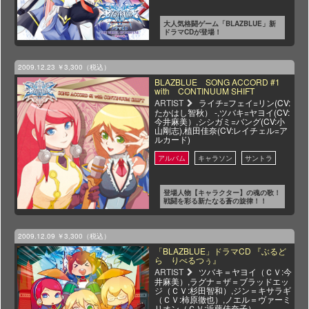
大人気格闘ゲーム「BLAZBLUE」新
ドラマCDが登場！
2009.12.23
￥3,300（税込）
BLAZBLUE SONG ACCORD #1
with CONTINUUM SHIFT
ARTIST
ライチ=フェイ=リン(CV:
たかはし智秋） -,ツバキ=ヤヨイ(CV:
今井麻美）,シシガミ=バング(CV:小
山剛志),植田佳奈(CV:レイチェル=ア
ルカード)
登場人物【キャラクター】の魂の歌！
戦闘を彩る新たなる蒼の旋律！！
2009.12.09
￥3,300（税込）
「BLAZBLUE」ドラマCD 『ぶるど
ら りべるつぅ』
ARTIST
ツバキ＝ヤヨイ（ＣＶ:今
井麻美）,ラグナ＝ザ＝ブラッドエッ
ジ（ＣＶ:杉田智和）,ジン＝キサラギ
（ＣＶ:柿原徹也）,ノエル＝ヴァーミ
リオン（ＣＶ:近藤佳奈子）