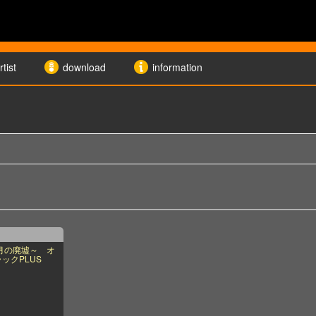
rtist
download
information
ら月の廃墟～ オ
ックPLUS