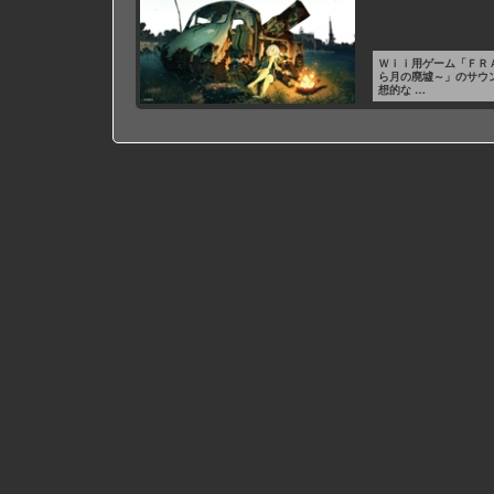
Ｗｉｉ用ゲーム「ＦＲＡ
ら月の廃墟～」のサウ
想的な …