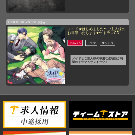
2008.06.18
￥3,300（税込）
メイド★はじめました〜ご主人様の
お世話いたします♥〜 ドラマCD
メイドとご主人様の華麗な恋物語が待
望のドラマ＆サントラ化！