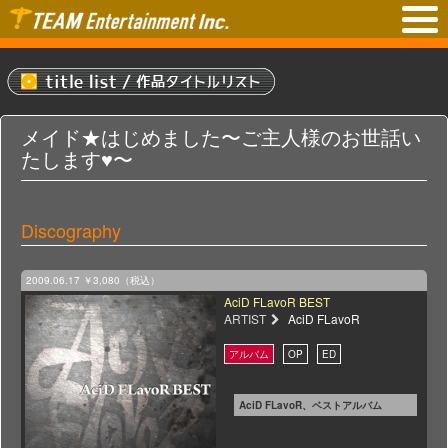
メイド★はじめました〜ご主人様のお世話い
たします♥〜
Discography
2009.06.17
￥3,080（税込）
AciD FLavoR BEST
ARTIST
AciD FLavoR
AciD FLavoR、ベストアルバム