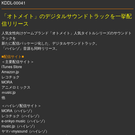
KDDL-00041
「オトメイト」のデジタルサウンドトラックを一挙配
信リリース
人気女性向けゲームブランド「オトメイト」人気タイトルシリーズのサウンドト
ラックを
新たに配信パッケージ化した、デジタルサウンドトラック。
「ハイレゾ」音源も同時リリース。
■配信サイト■
＜主要配信サイト＞
iTunes Store
Amazon.jp
レコチョク
MORA
アニメロミックス
ｍusic.jp
他
＜ハイレゾ配信サイト＞
MORA（ハイレゾ）
レコチョク（ハイレゾ）
e-onkyo music（ハイレゾ）
music.jp（ハイレゾ）
ヤマハmysound（ハイレゾ）