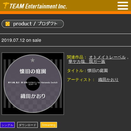
2019.07.12 on sale
関連作品：
オトメイトレーベル
,
華ヤカ哉、我ガ一族
タイトル：
懐旧の庭園
アーティスト：
織田かおり