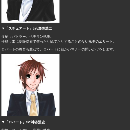
▼「スチュアート」cv:遊佐浩二
役柄：バトラー。ベテラン執事。
性格：常に冷静沈着で焦ったり慌てたりすることのない執事のエリート。
ロバートの教育も兼ねて、ロバートに細かいマナーの問いかけをします。
▼「ロバート」cv:神谷浩史
役柄：フットマン。見習い執事。