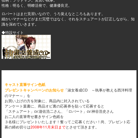
性格：明るく、明瞭活発で、健康優良児。
ロバートはまだ見習いなので、うろ覚えなところもあります。
細かいマナーなどがまだ完璧ではなく、それをスチュアートが訂正しながら、知
識を深めていきます。
◆特設サイト
キャスト直筆サイン色紙
プレゼントキャンペーンのお知らせ
「淑女養成CD ～執事が教える西洋料理
のマナー～」を
お買い上げの方を対象に、商品内に封入されている
アンケート葉書に、商品オビ裏の応募券を貼って応募すると
「スチュアート」cv:遊佐浩二さん、「ロバート」cv:神谷浩史さん
お二人の直筆寄せ書きサイン色紙を
３名様にプレゼントいたします！奮ってご応募ください！尚、プレゼント応
募の締め切りは
2008年11月末日まで
とさせて頂きます。