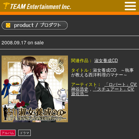
2008.09.17 on sale
関連作品：
淑女養成CD
タイトル：
淑女養成CD ～執事
が教える西洋料理のマナー～
アーティスト：
「ロバート」CV:
神谷浩史
,
「スチュアート」CV:
遊佐浩二