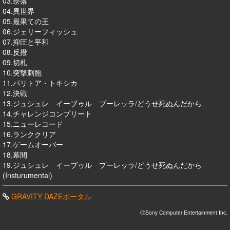
03.奈落
04.異世界
05.最果ての王
06.ジェリーフィッシュ
07.抑圧と平和
08.反撥
09.切札
10.突撃刺胞
11.パリトア・トキシカ
12.決戦
13.ジュシュレ イーブゥル プーレッラ/どうせ死ぬんだから
14.チャレンジコンプリート
15.ニューレコード
16.ランククリア
17.ゲームオーバー
18.幕間
19.ジュシュレ イーブゥル プーレッラ/どうせ死ぬんだから
(Insturumental)
GRAVITY DAZEポータル
ⒸSony Computer Entertainment Inc.