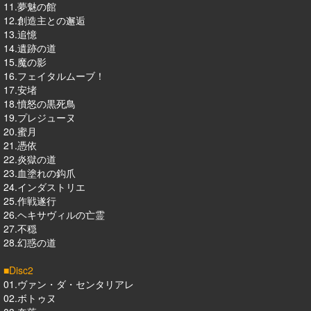
11.夢魅の館
12.創造主との邂逅
13.追憶
14.遺跡の道
15.魔の影
16.フェイタルムーブ！
17.安堵
18.憤怒の黒死鳥
19.プレジューヌ
20.蜜月
21.憑依
22.炎獄の道
23.血塗れの鈎爪
24.インダストリエ
25.作戦遂行
26.ヘキサヴィルの亡霊
27.不穏
28.幻惑の道
■Disc2
01.ヴァン・ダ・センタリアレ
02.ボトゥヌ