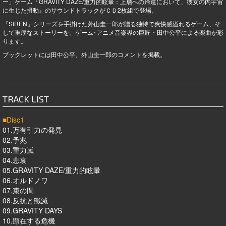
ー」ゲーム『GRAVITY DAZE/重力的眩暈：上層への帰還において、彼女の内宇宙
に生じた摂動』のサウンドトラックがＣＤ2枚組で登場。
『SIREN』シリーズを手掛けた外山圭一郎が贈る独特で爽快感溢れるゲーム、そ
して重厚なストーリーを、ゲーム･アニメ音楽界の巨匠・田中公平による楽曲が彩
ります。
ブックレットには田中公平、外山圭一郎のコメントを掲載。
TRACK LIST
■Disc1
01.万有引力の発見
02.予兆
03.重力嵐
04.悲哀
05.GRAVITY DAZE/重力的眩暈
06.オルドノワ
07.束の間
08.反抗と殲滅
09.GRAVITY DAYS
10.顕在する危機