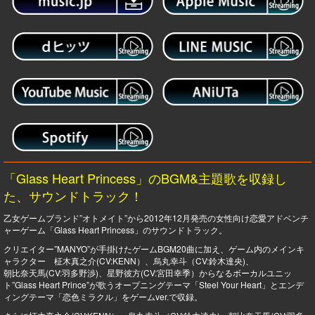
「Glass Heart Princess」のBGM&主題歌を収録し
た、サウンドトラック！
乙女ゲームブランド”オトメイト”から2012年12月発売の女性向け恋愛アドベンチ
ャーゲーム「Glass Heart Princess」のサウンドトラック。
クリエイター”MANYO”が手掛けたゲームBGM20曲に加え、ゲーム内のメインキ
ャラクター 柾木真之介(CV:KENN）、烏丸幸斗（CV:鈴木達央)、
朝比奈天馬(CV:羽多野渉)、星野彼方(CV:宮田幸季）からなるボーカルユニッ
ト”Glass Heart Prince”が歌うオープニングテーマ「Steel Your Heart」とエンデ
ィングテーマ「恋色ミラクル」をゲームver.で収録。