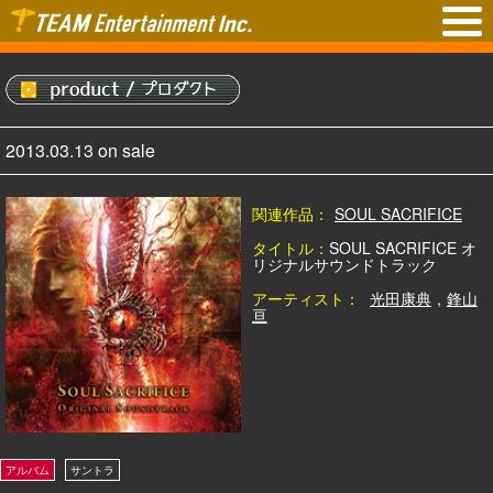
2013.03.13 on sale
関連作品：
SOUL SACRIFICE
タイトル：
SOUL SACRIFICE オ
リジナルサウンドトラック
アーティスト：
光田康典
,
鋒山
亘