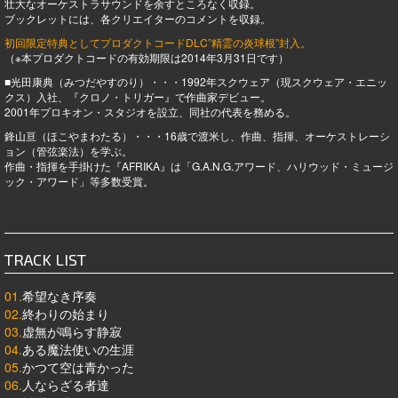
壮大なオーケストラサウンドを余すところなく収録。
ブックレットには、各クリエイターのコメントを収録。
初回限定特典としてプロダクトコードDLC”精霊の炎球根”封入。
（※本プロダクトコードの有効期限は2014年3月31日です）
■光田康典（みつだやすのり）・・・1992年スクウェア（現スクウェア・エニッ
クス）入社、『クロノ・トリガー』で作曲家デビュー。
2001年プロキオン・スタジオを設立、同社の代表を務める。
鋒山亘（ほこやまわたる）・・・16歳で渡米し、作曲、指揮、オーケストレーシ
ョン（管弦楽法）を学ぶ。
作曲・指揮を手掛けた『AFRIKA』は「G.A.N.G.アワード、ハリウッド・ミュージ
ック・アワード」等多数受賞。
TRACK LIST
01.
希望なき序奏
02.
終わりの始まり
03.
虚無が鳴らす静寂
04.
ある魔法使いの生涯
05.
かつて空は青かった
06.
人ならざる者達