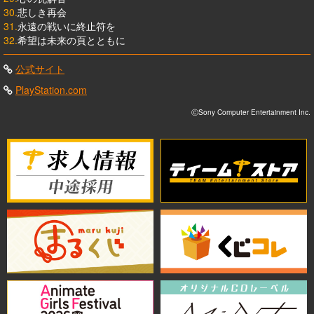
30.
悲しき再会
31.
永遠の戦いに終止符を
32.
希望は未来の頁とともに
公式サイト
PlayStation.com
ⒸSony Computer Entertainment Inc.