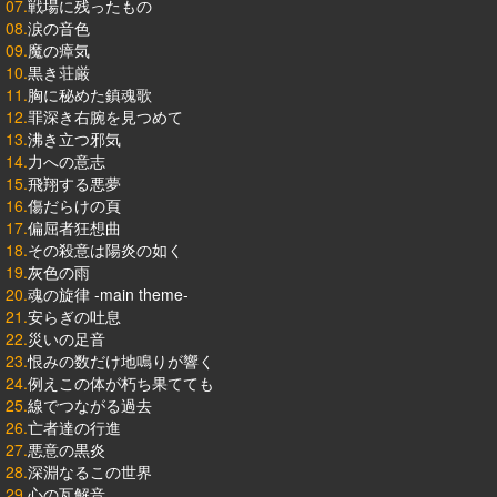
07.
戦場に残ったもの
08.
涙の音色
09.
魔の瘴気
10.
黒き荘厳
11.
胸に秘めた鎮魂歌
12.
罪深き右腕を見つめて
13.
沸き立つ邪気
14.
力への意志
15.
飛翔する悪夢
16.
傷だらけの頁
17.
偏屈者狂想曲
18.
その殺意は陽炎の如く
19.
灰色の雨
20.
魂の旋律 -main theme-
21.
安らぎの吐息
22.
災いの足音
23.
恨みの数だけ地鳴りが響く
24.
例えこの体が朽ち果てても
25.
線でつながる過去
26.
亡者達の行進
27.
悪意の黒炎
28.
深淵なるこの世界
29.
心の瓦解音