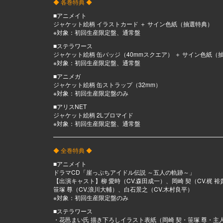
◆ 各巻特典 ◆
■アニメイト
ジャケット絵柄 イラストカード ＋ サイン色紙（抽選特典）
※対象：初回生産限定盤、通常盤
■ステラワース
ジャケット絵柄 缶バッジ（40mmスクエア） ＋ サイン色紙（
※対象：初回生産限定盤、通常盤
■アニメガ
ジャケット絵柄 缶ストラップ（32mm）
※対象：初回生産限定盤のみ
■アリスNET
ジャケット絵柄 2Lブロマイド
※対象：初回生産限定盤、通常盤
━━━━━━━━━━━━━━━━━━━━━━━━━━━━
◆ 全巻特典 ◆
■アニメイト
ドラマCD「崖っぷちアイドル伝説 ～五人の軌跡～」
【出演キャスト】柳 愛時（CV.森田成一）、岡崎 契（CV.梶 
笹塚 尊（CV.浪川大輔）、白石景之（CV.木村良平）
※対象：初回生産限定盤のみ
■ステラワース
・花邑まい氏 描き下ろしイラスト表紙（岡崎 契・笹塚 尊・