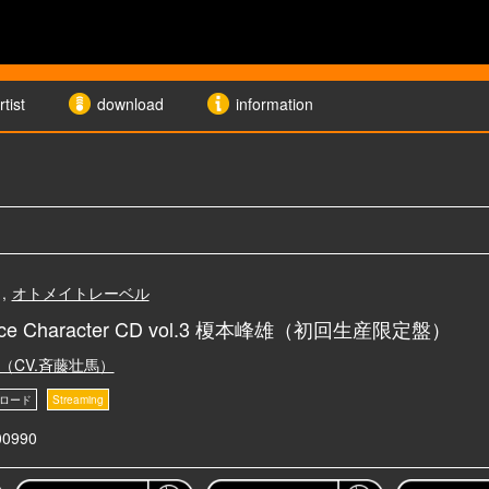
rtist
download
information
,
オトメイトレーベル
alice Character CD vol.3 榎本峰雄（初回生産限定盤）
（CV.斉藤壮馬）
00990