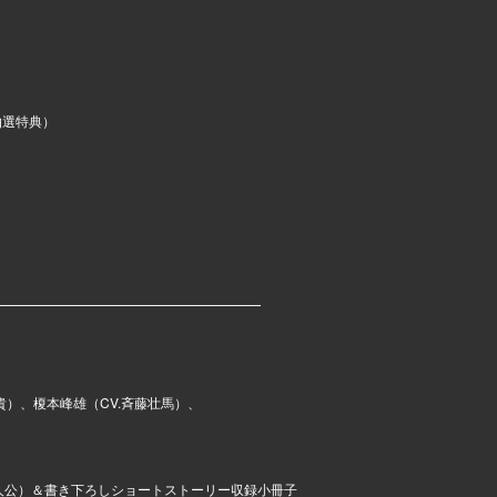
抽選特典）
━━━━━━━━━━━━━━━━━━━━
裕貴）、榎本峰雄（CV.斉藤壮馬）、
主人公）＆書き下ろしショートストーリー収録小冊子