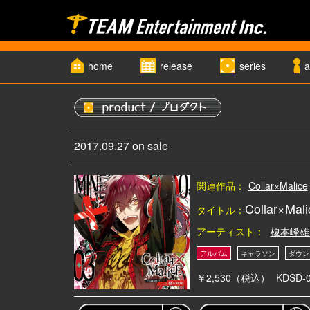
home
release
series
a
2017.09.27 on sale
関連作品：
Collar×Malice
Collar×M
タイトル：
アーティスト：
榎本峰雄
￥2,530（税込）
KDSD-