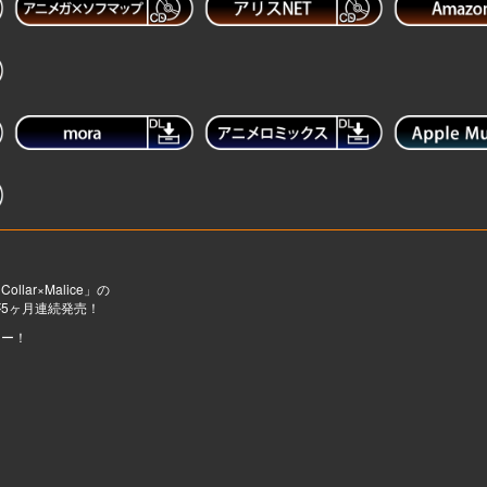
ar×Malice」の
5ヶ月連続発売！
リー！