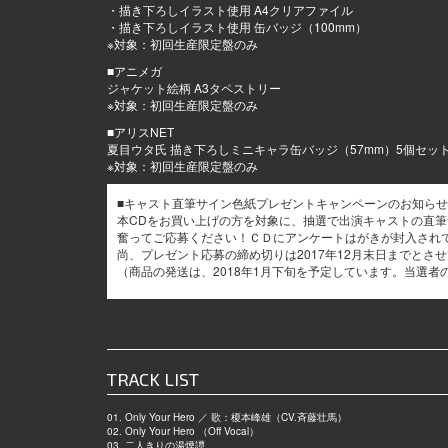
・描き下ろしイラスト使用 A4クリアファイル
・描き下ろしイラスト使用 缶バッジ（100mm）
※対象：初回生産限定盤のみ
■アニメガ
ジャケット絵柄 A3タペストリー
※対象：初回生産限定盤のみ
■アリスNET
夏目ウタ氏 描き下ろしミニキャラ缶バッジ（57mm）5個セッ
※対象：初回生産限定盤のみ
■キャスト直筆サイン色紙プレゼントキャンペーンのお知らせ
本CDをお買い上げの方を対象に、抽選で出演キャストの直筆
奮ってご応募ください！ＣＤにアンケートはがきが封入され
尚、プレゼント応募の締め切りは2017年12月末日までとさ
（商品の発送は、2018年1月下旬を予定しています。当選
TRACK LIST
01. Only Your Hero ／ 歌：榎本峰雄（CV.斉藤壮馬）
02. Only Your Hero （Off Vocal）
03. 二人きりの湯煙譚