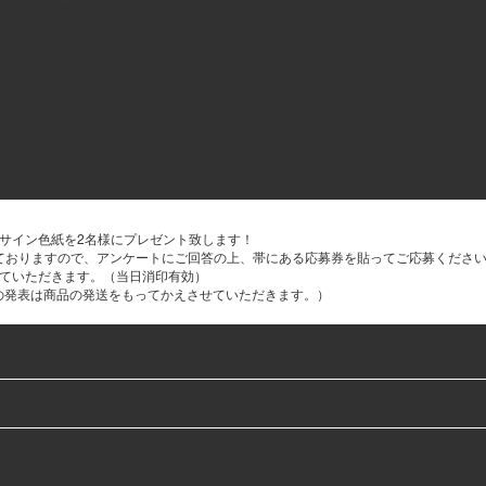
ト
サイン色紙を2名様にプレゼント致します！
ておりますので、アンケートにご回答の上、帯にある応募券を貼ってご応募くださ
せていただきます。（当日消印有効）
者の発表は商品の発送をもってかえさせていただきます。）