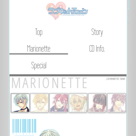
Top
Story
Marionette
CD Info.
Special
MARIONETTE