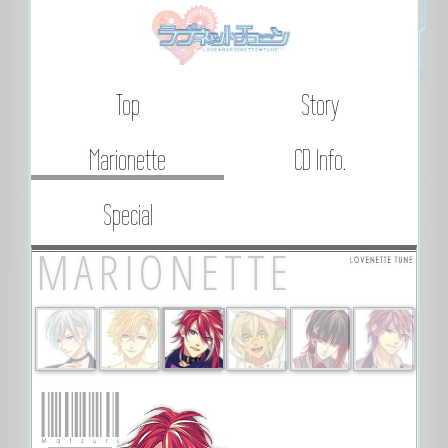
Top
Story
Marionette
CD Info.
Special
MARIONETTE