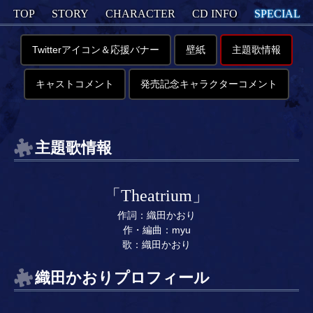
TOP
STORY
CHARACTER
CD INFO
SPECIAL
Twitterアイコン＆応援バナー
壁紙
主題歌情報
キャストコメント
発売記念キャラクターコメント
主題歌情報
「Theatrium」
作詞：織田かおり
作・編曲：myu
歌：織田かおり
織田かおりプロフィール