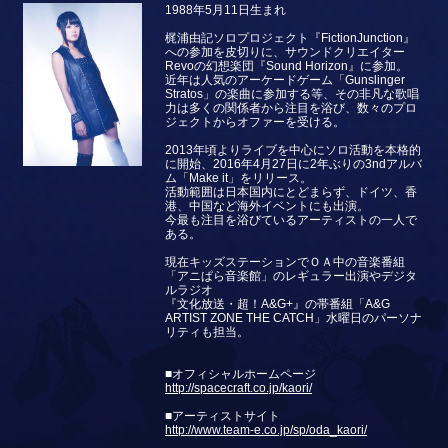
1988年5月11日生まれ
梶浦由記ソロプロジェクト『FictionJunction』
への参加を皮切りに、サウンドクリエイター
Revoの幻想楽団『Sound Horizon』に参加。
近年は人気のアーケードゲーム「Gunslinger
Stratos」の楽曲に参加する等、その非凡な歌唱
力は多くの関係者から注目を浴び、数々のプロ
ジェクトからオファーを受ける。
2013年頃よりライブを中心にソロ活動を本格的
に開始、2016年4月27日に2年ぶりの3ndアルバ
ム「Make it」をリリース。
活動範囲は日本国内にとどまらず、ドイツ、香
港、中国など海外イベントにも出演。
今最も注目を浴びているアーティストの一人で
ある。
現在キッズステーションでＯＡ中の音楽番組
「アニぱら音楽館」のレギュラー出演やデジタ
ルラジオ
『文化放送・超！A&G+』の帯番組「A&G
ARTIST ZONE THE CATCH」水曜日のパーソナ
リティも担当。
■オフィシャルホームページ
http://spacecraft.co.jp/kaori/
■アーティストサイト
http://www.team-e.co.jp/sp/oda_kaori/