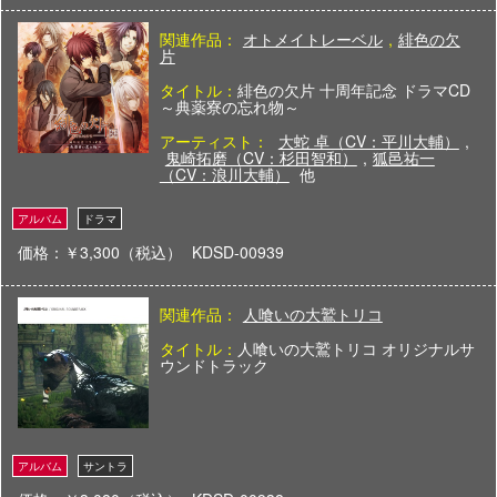
関連作品：
オトメイトレーベル
,
緋色の欠
片
タイトル：
緋色の欠片 十周年記念 ドラマCD
～典薬寮の忘れ物～
アーティスト：
大蛇 卓（CV：平川大輔）
,
鬼崎拓磨（CV：杉田智和）
,
狐邑祐一
（CV：浪川大輔）
他
価格：￥3,300（税込）
KDSD-00939
関連作品：
人喰いの大鷲トリコ
タイトル：
人喰いの大鷲トリコ オリジナルサ
ウンドトラック