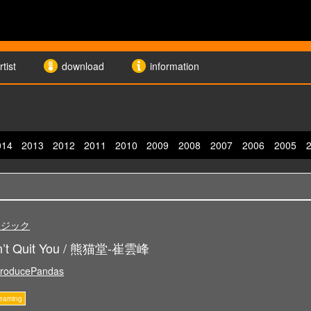
rtist
download
information
014
2013
2012
2011
2010
2009
2008
2007
2006
2005
ージック
t Quit You / 熊猫堂-崔雲峰
oducePandas