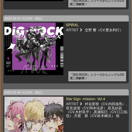
「DIG-ROCK」シリーズからシングルCD
第二弾解禁！
2025.09.03
￥2,200（税込）
SPIRAL
ARTIST
交野 響（CV.豊永利行）
「DIG-ROCK」シリーズからシングルCD
第二弾解禁！
2025.05.28
￥3,630（税込）
Star Sign -mission- Vol.4
ARTIST
秤谷那智（CV.内田雄馬）,
双見波瑠（CV.岡本信彦）,双見紗凪
（CV.木村良平）,黒瀬拓巳（CV.江口拓
也）,天鷲 新（CV.鈴木崚汰） 他