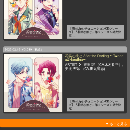
【MintLipシチュエーションCDシリー
ズ】『花笑む彼と』第２シーズン発売決
定 …
2025.02.19
￥3,080（税込）
花笑む彼と After the Darling 〜Tweedi
a&Nandina〜
ARTIST
東里 環 （CV.木村良平）,
美波 天弥 (CV.田丸篤志)
【MintLipシチュエーションCDシリー
ズ】『花笑む彼と』第２シーズン発売決
定 …
もっと見る