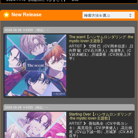
New Release
2026.06.08
￥¥255 （税込）～
The scent【ハンサムロンダリング -the
mystic lover-主題歌】
ARTIST
空閑 巴（CV.岡本信彦）,日
向野 駿（CV.石川界人）,海瀬隼人（C
V.鈴木崚汰）,月城葦夜（CV.阿座上洋
平）
2026.06.08
￥¥255（税込）～
Starting Over【ハンサムロンダリング
-the mystic lover-主題歌】
ARTIST
善知鳥全（CV.中島ヨシ
キ）,風見琉佳（CV.伊東健人）,花丘槙
尾（CV.山下誠一郎）,月城茅（CV.木村
良平）