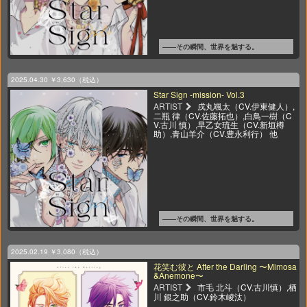
――その瞬間、世界を魅する。
2025.04.30
￥3,630（税込）
Star Sign -mission- Vol.3
ARTIST
戌丸颯太（CV.伊東健人）,
二瓶 律（CV.佐藤拓也）,白鳥一樹（C
V.古川 慎）,早乙女琉生（CV.新垣樽
助）,青山羊介（CV.豊永利行） 他
――その瞬間、世界を魅する。
2025.02.19
￥3,080（税込）
花笑む彼と After the Darling 〜Mimosa
&Anemone〜
ARTIST
市毛 北斗（CV.古川慎）,栖
川 銀之助（CV.鈴木崚汰）