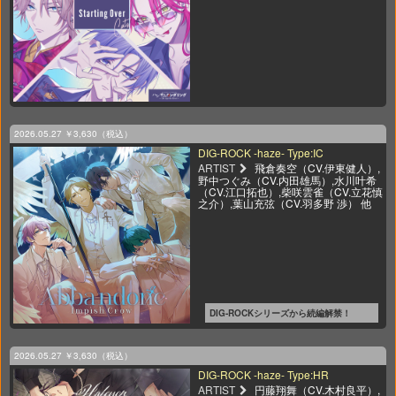
2026.05.27
￥3,630（税込）
DIG-ROCK -haze- Type:IC
ARTIST
飛倉奏空（CV.伊東健人）,
野中つぐみ（CV.内田雄馬）,水川叶希
（CV.江口拓也）,柴咲雲雀（CV.立花慎
之介）,葉山充弦（CV.羽多野 渉） 他
DIG-ROCKシリーズから続編解禁！
2026.05.27
￥3,630（税込）
DIG-ROCK -haze- Type:HR
ARTIST
円藤翔舞（CV.木村良平）,