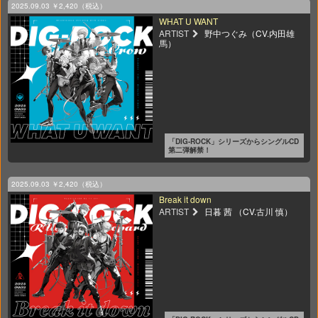
2025.09.03
￥2,420（税込）
WHAT U WANT
ARTIST
野中つぐみ（CV.内田雄
馬）
「DIG-ROCK」シリーズからシングルCD
第二弾解禁！
2025.09.03
￥2,420（税込）
Break it down
ARTIST
日暮 茜 （CV.古川 慎）