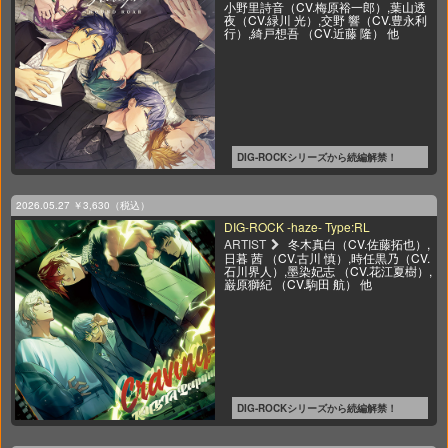
小野里詩音（CV.梅原裕一郎）,葉山透
夜（CV.緑川 光）,交野 響（CV.豊永利
行）,綺戸想吾 （CV.近藤 隆） 他
DIG-ROCKシリーズから続編解禁！
2026.05.27
￥3,630（税込）
DIG-ROCK -haze- Type:RL
ARTIST
冬木真白（CV.佐藤拓也）,
日暮 茜 （CV.古川 慎）,時任黒乃（CV.
石川界人）,墨染妃志 （CV.花江夏樹）,
巌原獅紀 （CV.駒田 航） 他
DIG-ROCKシリーズから続編解禁！