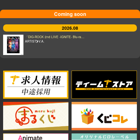
Coming soon
2026.08
「DIG-ROCK 2nd LIVE -IGNITE- Blu-ra…
ARTIST
V.A.