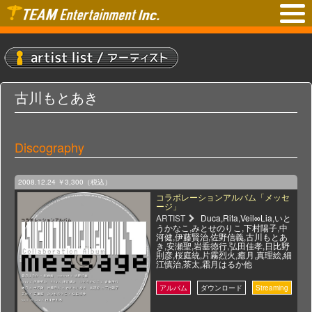
古川もとあき
Discography
2008.12.24
￥3,300（税込）
コラボレーションアルバム「メッセ
ージ」
ARTIST
Duca,Rita,Veil∞Lia,いと
うかなこ,みとせのりこ,下村陽子,中
河健,伊藤賢治,佐野信義,古川もとあ
き,安瀬聖,岩垂徳行,弘田佳孝,日比野
則彦,桜庭統,片霧烈火,癒月,真理絵,細
江慎治,茶太,霜月はるか他