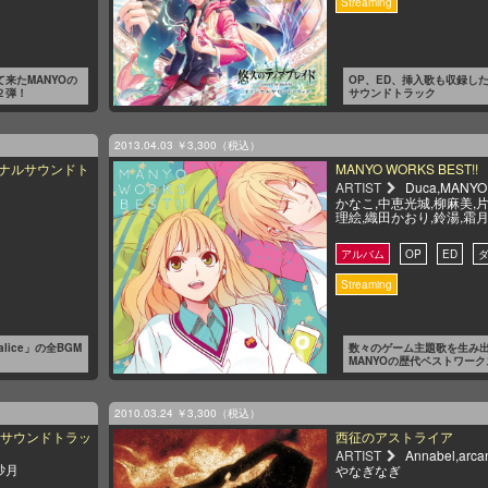
来たMANYOの
OP、ED、挿入歌も収録し
２弾！
サウンドトラック
2013.04.03
￥3,300（税込）
オリジナルサウンドト
MANYO WORKS BEST!!
ARTIST
Duca,MANYO
かなこ,中恵光城,柳麻美,
理絵,織田かおり,鈴湯,霜
alice」の全BGM
数々のゲーム主題歌を生み
MANYOの歴代ベストワーク
2010.03.24
￥3,300（税込）
ナルサウンドトラッ
西征のアストライア
ARTIST
Annabel,arc
砂月
やなぎなぎ