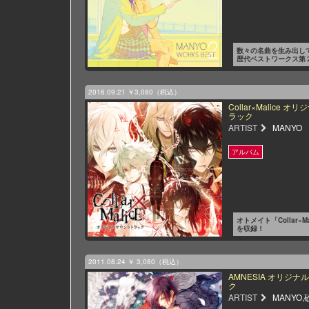
数々の名曲を生み出して
歴代ベストワークス第
2016.09.21
￥3,080（税込）
Collar×Malice 
ラック
ARTIST
MANYO
オトメイト「Collar×M
を収録！
2011.08.24
￥ 3,080（税込）
AMNESIA オリジ
ク
ARTIST
MANYO,