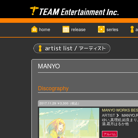
home
release
series
a
MANYO
Discography
2017.11.29
￥3,300（税込）
MANYO WORKS BES
ARTIST
MANYO,R
ゆい,真理絵,結良まり
湯,霜月はるか他