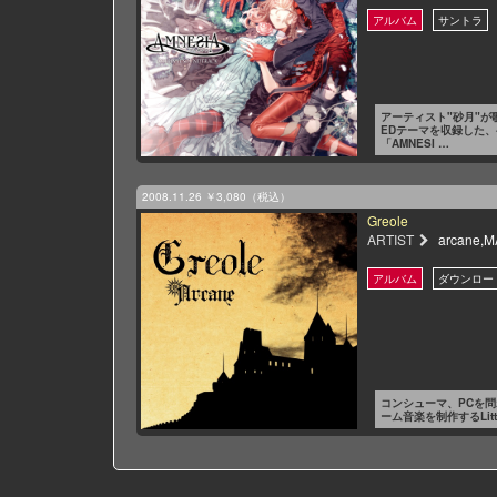
アーティスト"砂月"が
EDテーマを収録した
「AMNESI …
2008.11.26
￥3,080（税込）
Greole
ARTIST
arcane,
コンシューマ、PCを
ーム音楽を制作するLittl