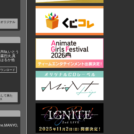
たオリジナル
,Rita,いとう
片霧烈火,真
月はるか他
出して来た
ス
ane,MANYO,