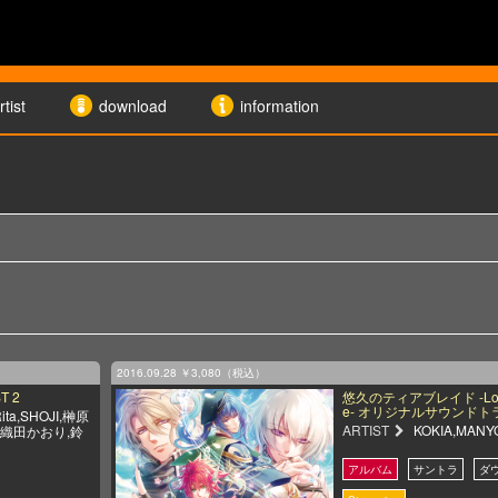
rtist
download
information
2016.09.28
￥3,080（税込）
T 2
悠久のティアブレイド -Lost 
e- オリジナルサウンドト
ita,SHOJI,榊原
ARTIST
KOKIA,MANYO
,織田かおり,鈴