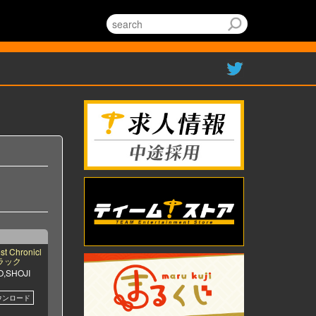
Chronicl
ラック
,SHOJI