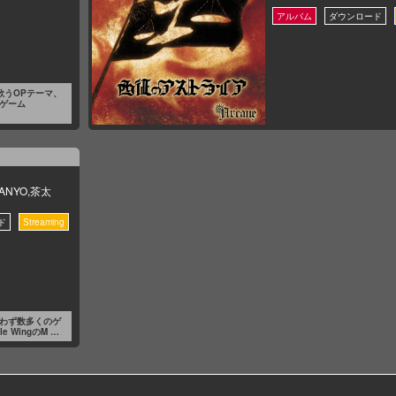
歌うOPテーマ、
、ゲーム
MANYO,茶太
問わず数多くのゲ
e WingのM …