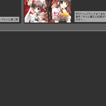
PCゲームブランドまーまれ
新作『キスと魔王と紅茶(ダ
トアルバム第二弾
のオリ …