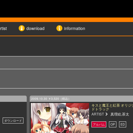
rtist
download
information
2009.10.30
￥3,520（税込）
キスと魔王と紅茶 オリジ
ドトラック
ARTIST
真理絵,茶太