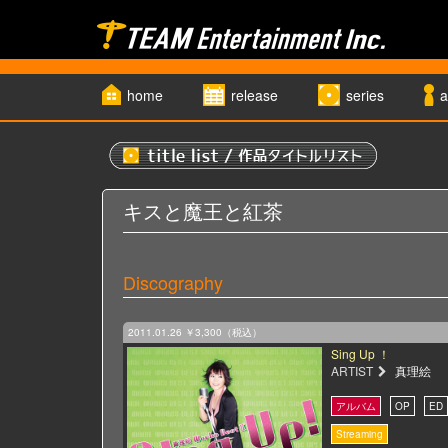
home
release
series
a
キスと魔王と紅茶
Discography
2011.01.26
￥3,300（税込）
Sing Up ！
ARTIST
真理絵