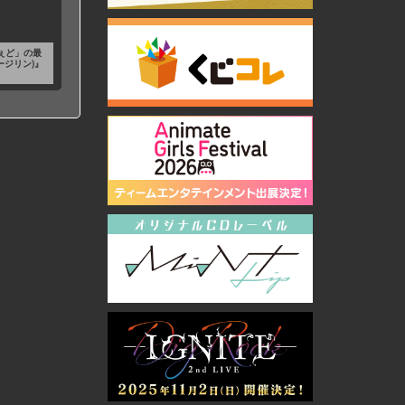
ぇど」の最
ージリン)』