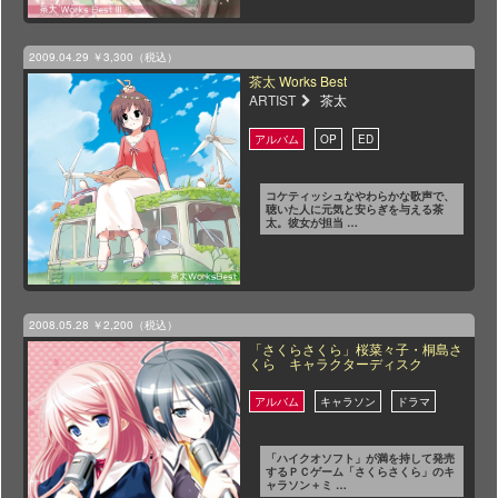
2009.04.29
￥3,300（税込）
茶太 Works Best
ARTIST
茶太
コケティッシュなやわらかな歌声で、
聴いた人に元気と安らぎを与える茶
太。彼女が担当 …
2008.05.28
￥2,200（税込）
「さくらさくら」桜菜々子・桐島さ
くら キャラクターディスク
「ハイクオソフト」が満を持して発売
するＰＣゲーム「さくらさくら」のキ
ャラソン＋ミ …