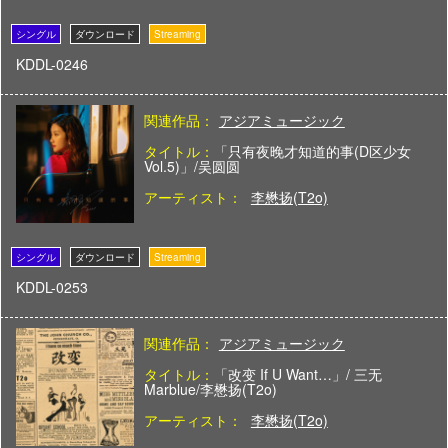
KDDL-0246
関連作品：
アジアミュージック
タイトル：
「只有夜晚才知道的事(D区少女
Vol.5)」/吴圆圆
アーティスト：
李懋扬(T2o)
KDDL-0253
関連作品：
アジアミュージック
タイトル：
「改变 If U Want…」/ 三无
Marblue/李懋扬(T2o)
アーティスト：
李懋扬(T2o)