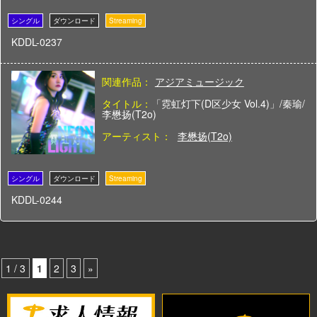
KDDL-0237
関連作品：
アジアミュージック
タイトル：
「霓虹灯下(D区少女 Vol.4)」/秦瑜/
李懋扬(T2o)
アーティスト：
李懋扬(T2o)
KDDL-0244
1 / 3
1
2
3
»