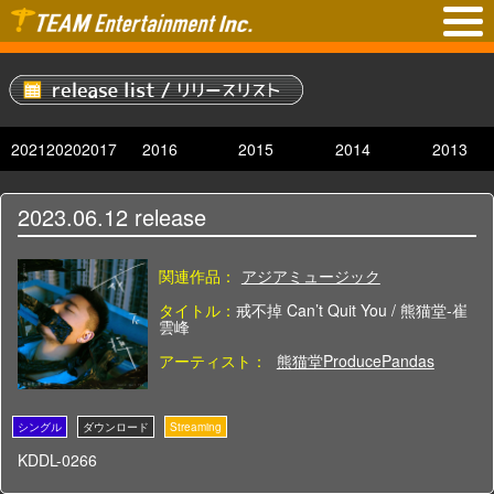
2021
2020
2017
2016
2015
2014
2013
2023.06.12
release
関連作品：
アジアミュージック
タイトル：
戒不掉 Can’t Quit You / 熊猫堂-崔
雲峰
アーティスト：
熊猫堂ProducePandas
KDDL-0266