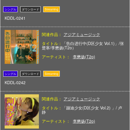
KDDL-0241
関連作品：
アジアミュージック
タイトル：
「告白进行中(D区少女 Vol.1)」/张
楚寒/李懋扬(T2o）
アーティスト：
李懋扬(T2o)
KDDL-0242
関連作品：
アジアミュージック
タイトル：
「蹦迪少女(D区少女 Vol.2) 」/ 卢
静
アーティスト：
李懋扬(T2o)