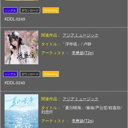
KDDL-0249
関連作品：
アジアミュージック
タイトル：
「浮华谣」/ 卢静
アーティスト：
李懋扬(T2o)
KDDL-0240
関連作品：
アジアミュージック
タイトル：
「夏日晴海」/秦瑜/严云笙/程嘉欣/
刘思纤
アーティスト：
李懋扬(T2o)