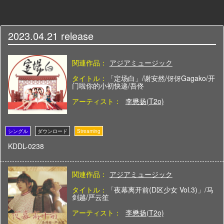
2023.04.21
release
関連作品：
アジアミュージック
タイトル：
「定场白」/谢安然/伢伢Gagako/开
门啦你的小初快递/吾佟
アーティスト：
李懋扬(T2o)
KDDL-0238
関連作品：
アジアミュージック
タイトル：
「夜幕离开前(D区少女 Vol.3)」/马
剑越/严云笙
アーティスト：
李懋扬(T2o)