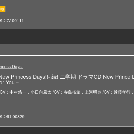
KDDV-00111
cess Days-
w Princess Days!!- 続! 二学期 ドラマCD New Prince 
For You－
/CV：中村悠一
,
小日向風太 /CV：寺島拓篤
,
上河明良 /CV：近藤孝行
,
KDSD-00329