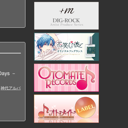
Days －
神代アルバ