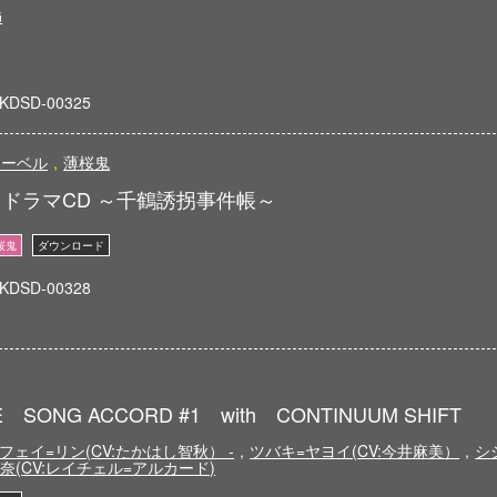
G
KDSD-00325
レーベル
,
薄桜鬼
ドラマCD ～千鶴誘拐事件帳～
KDSD-00328
E SONG ACCORD #1 with CONTINUUM SHIFT
フェイ=リン(CV:たかはし智秋） -
,
ツバキ=ヤヨイ(CV:今井麻美）
,
シ
奈(CV:レイチェル=アルカード)