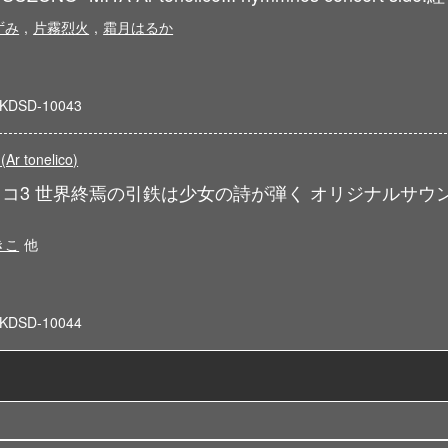
ずみ
,
片霧烈火
,
霜月はるか
KDSD-10043
 tonelico)
コ3 世界終焉の引鉄は少女の詩が弾く オリジナルサウ
きこ
他
KDSD-10044