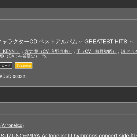
Z キャラクターCD ベストアルバム～ GREATEST HITS ～
：KENN ）
,
方丈 慧（CV: 入野自由）
,
千（CV：前野智昭）
,
嶺 アラタ
弥（CV : 神谷浩史）
他
KDSD-00332
 tonelico)
UNO=MIYA Ar tonelicoIII hymmnos concert side.