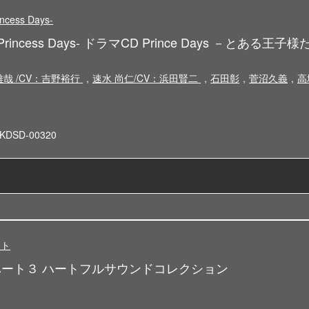
cess Days-
rincess Days- ドラマCD Prince Days －とある王子
哉 /CV：吉野裕行
,
速水 尚仁/CV：浜田賢二
,
石田彰
,
菅沼久義
,
高
KDSD-00320
ート
ート３ ハートフルサウンドコレクション