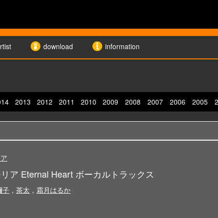
rtist
download
information
014
2013
2012
2011
2010
2009
2008
2007
2006
2005
リア
ア Eternal Heart ボーカルトラックス
禰子
,
茶太
,
霜月はるか