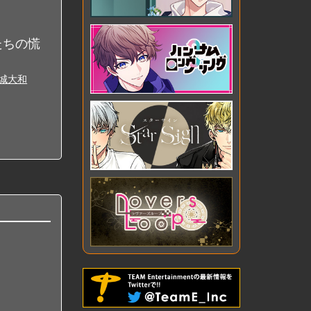
様たちの慌
城大和