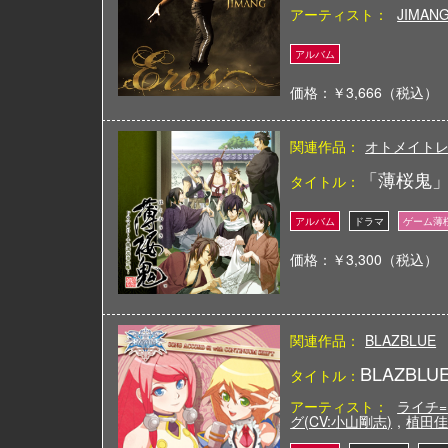
アーティスト：
JIMAN
価格：￥3,666（税込）
関連作品：
オトメイト
「薄桜鬼」
タイトル：
価格：￥3,300（税込）
関連作品：
BLAZBLUE
BLAZBLU
タイトル：
アーティスト：
ライチ=
グ(CV:小山剛志)
,
植田佳