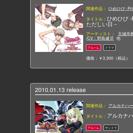
関連作品：
ひめひび -Prin
ひめひび -P
タイトル：
ただしい日－
アーティスト：
天城寺雅
/CV：野島健児
他
価格：￥3,300（税込）
2010.01.13
release
関連作品：
アルカナハ
アルカナハ
タイトル：