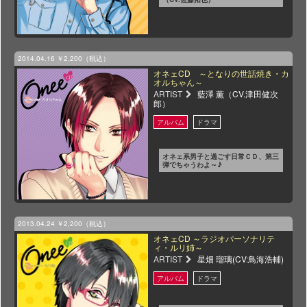
2014.04.16
￥2,200（税込）
オネェCD ～となりの世話焼き・カ
オルちゃん～
ARTIST
藍澤 薫（CV.津田健次
郎）
オネェ系男子と過ごす日常ＣＤ、第三
弾でちゃうわよ～♪
2013.04.24
￥2,200（税込）
オネェCD ～ラジオパーソナリテ
ィ・ルリ姉～
ARTIST
星畑 瑠璃(CV:鳥海浩輔)