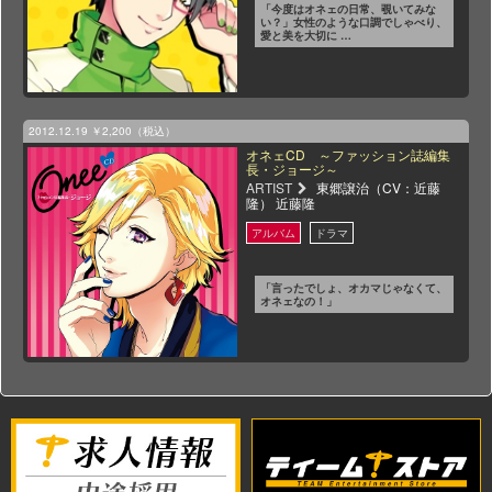
「今度はオネェの日常、覗いてみな
い？」女性のような口調でしゃべり、
愛と美を大切に …
2012.12.19
￥2,200（税込）
オネェCD ～ファッション誌編集
長・ジョージ～
ARTIST
東郷譲治（CV：近藤
隆） 近藤隆
「言ったでしょ、オカマじゃなくて、
オネェなの！」