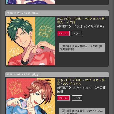
2018.11.28
￥2,750（税込）
オネェCD ～CHU～ vol.2 オネェ料
理人・メグ姉
ARTIST
メグ姉（CV.興津和幸）
【第2弾】オネェ料理人・メグ姉（C
V.興津和幸）
2018.11.07
￥2,750（税込）
オネェCD ～CHU～ vol.1 オネェ警
官・おケイちゃん
ARTIST
おケイちゃん（CV.佐藤
拓也）
【第1弾】オネェ警官・おケイちゃん
（CV.佐藤拓也）