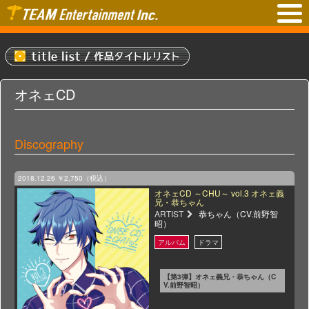
オネェCD
Discography
2018.12.26
￥2,750（税込）
オネェCD ～CHU～ vol.3 オネェ義
兄・恭ちゃん
ARTIST
恭ちゃん（CV.前野智
昭）
【第3弾】オネェ義兄・恭ちゃん（C
V.前野智昭）