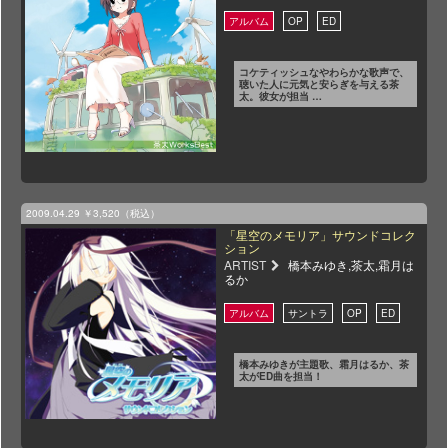
コケティッシュなやわらかな歌声で、
聴いた人に元気と安らぎを与える茶
太。彼女が担当 …
2009.04.29
￥3,520（税込）
「星空のメモリア」サウンドコレク
ション
ARTIST
橋本みゆき,茶太,霜月は
るか
橋本みゆきが主題歌、霜月はるか、茶
太がED曲を担当！