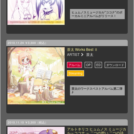
ヒュムノスミュージカル"ココナ"のボ
ーカルミニアルバムがリリース！
2010.11.24
￥3,300（税込）
茶太 Works Best Ⅱ
ARTIST
茶太
茶太のワークスベストアルバム第二弾
♪
2010.11.10
￥3,300（税込）
アルトネリコ ヒュムノス ミュージカ
ル～ココナ ～ 二つの想い 二つの詩