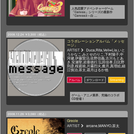
人気恋愛アドベンチャーゲーム
「Canvas」シリーズの最新作
「Canvas3～白 …
2008.12.24
￥3,300（税込）
コラボレーションアルバム「メッセ
ージ」
ARTIST
Duca,Rita,Veil∞Lia,いと
うかなこ,みとせのりこ,下村陽子,中
河健,伊藤賢治,佐野信義,古川もとあ
き,安瀬聖,岩垂徳行,弘田佳孝,日比野
則彦,桜庭統,片霧烈火,癒月,真理絵,細
江慎治,茶太,霜月はるか他
ゲーム・アニメ業界、究極のコラボ
CD登場！
2008.11.26
￥3,080（税込）
Greole
ARTIST
arcane,MANYO,茶太