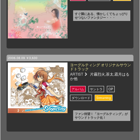
すぐ隣にある、懐かしくてちょっぴり
せつないファンタジー・・・
2006.08.09
￥3,630
ヨーグルティング オリジナルサウン
ドトラック
ARTIST
片霧烈火,茶太,霜月はる
か他
ファン待望！「ヨーグルティング」が
サウンドトラック化！