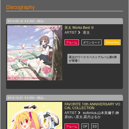
Discography
2014.02.12
￥3,300（税込）
茶太 Works Best Ⅲ
ARTIST
茶太
茶太のワークスベストアルバム第3弾
が登場！
2012.10.31
￥3,300（税込）
FAVORITE 10th ANNIVERSARY VO
CAL COLLECTION
ARTIST
eufonius,山本美禰子,榊
原ゆい,茶太,霜月はるか