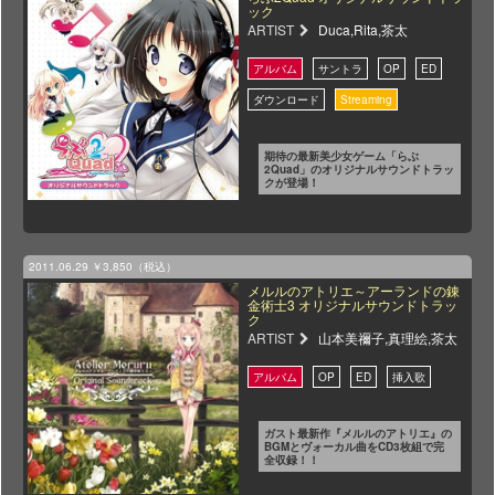
ック
ARTIST
Duca,Rita,茶太
期待の最新美少女ゲーム「らぶ
2Quad」のオリジナルサウンドトラッ
クが登場！
2011.06.29
￥3,850（税込）
メルルのアトリエ～アーランドの錬
金術士3 オリジナルサウンドトラッ
ク
ARTIST
山本美禰子,真理絵,茶太
ガスト最新作『メルルのアトリエ』の
BGMとヴォーカル曲をCD3枚組で完
全収録！！