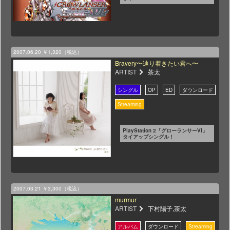
2007.06.20
￥1,320（税込）
Bravery〜辿り着きたい君へ〜
ARTIST
茶太
PlayStation 2「グローランサーVI」
タイアップシングル！
2007.03.21
￥3,300（税込）
murmur
ARTIST
下村陽子,茶太