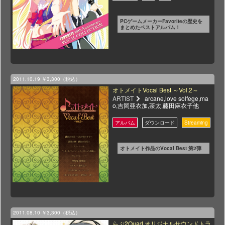
PCゲームメーカーFavoriteの歴史を
まとめたベストアルバム！
2011.10.19
￥3,300（税込）
オトメイトVocal Best ～Vol.2～
ARTIST
arcane,love solfege,ma
o,吉岡亜衣加,茶太,藤田麻衣子他
オトメイト作品のVocal Best 第2弾
2011.08.10
￥3,300（税込）
らぶ2Quad オリジナルサウンドトラ