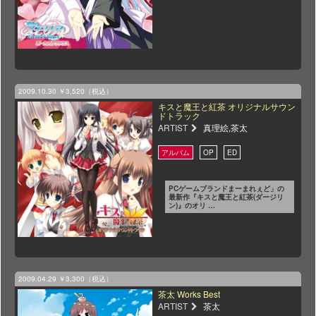
2009.10.30
￥3,520（税込）
キスと魔王と紅茶 オリジナルサウン
ドトラック
ARTIST
真理絵,茶太
PCゲームブランドまーまれぇど」の
最新作『キスと魔王と紅茶(ダージリ
ン)』のオリ …
2009.04.29
￥3,300（税込）
茶太 Works Best
ARTIST
茶太