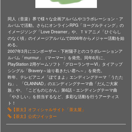
同人（音楽）界で様々な企画アルバムやコラボレーション・ア
ルバムで活動。さらにオンラインRPG「ヨーグルティング」の
イメージソング「Love Dreamer」や、ＴＶアニメ「ひぐらし
のなく頃」のイメージアルバムで2006年からメジャー活動を始
める。
2007年3月にコンポーザー・下村陽子とのコラボレーションア
ルバム「murmur」（マーマー）を発売。同年6月に、
PlayStation 2用ゲームソフト「グローランサーVI」タイアップ
シングル「Bravery～辿り着きたい君へ～」を発売。
昨年、テレビアニメ「ぽてまよ」エンディングテーマ「うたた
ね」、「CLANNAD」のエンディングテーマ曲「だんご大家
族」や、「こどものじかん」第6話・エンディングテーマ曲
「やさしい」を担当するなど、多彩な活動を行うアーティス
ト！
【茶太】オフィシャルサイト「茶太屋」
【茶太】公式ツイッター