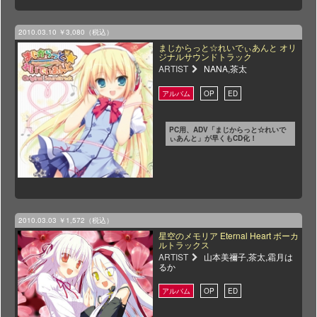
2010.03.10
￥3,080（税込）
まじからっと☆れいでぃあんと オリ
ジナルサウンドトラック
ARTIST
NANA,茶太
PC用、ADV「まじからっと☆れいで
ぃあんと」が早くもCD化！
2010.03.03
￥1,572（税込）
星空のメモリア Eternal Heart ボーカ
ルトラックス
ARTIST
山本美禰子,茶太,霜月は
るか