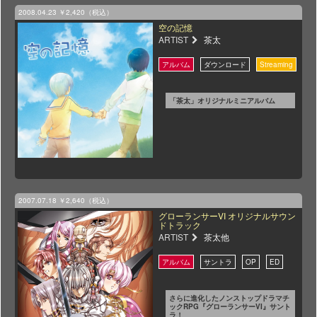
2008.04.23
￥2,420（税込）
空の記憶
ARTIST
茶太
「茶太」オリジナルミニアルバム
2007.07.18
￥2,640（税込）
グローランサーVI オリジナルサウン
ドトラック
ARTIST
茶太他
さらに進化したノンストップドラマチ
ックRPG『グローランサーVI』サント
ラ！