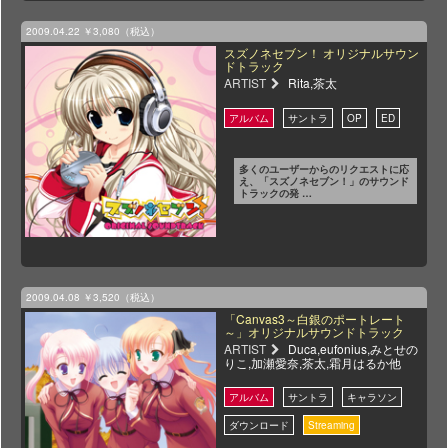
2009.04.22
￥3,080（税込）
スズノネセブン！ オリジナルサウン
ドトラック
ARTIST
Rita,茶太
多くのユーザーからのリクエストに応
え、「スズノネセブン！」のサウンド
トラックの発 …
2009.04.08
￥3,520（税込）
「Canvas3～白銀のポートレート
～」オリジナルサウンドトラック
ARTIST
Duca,eufonius,みとせの
りこ,加瀬愛奈,茶太,霜月はるか他