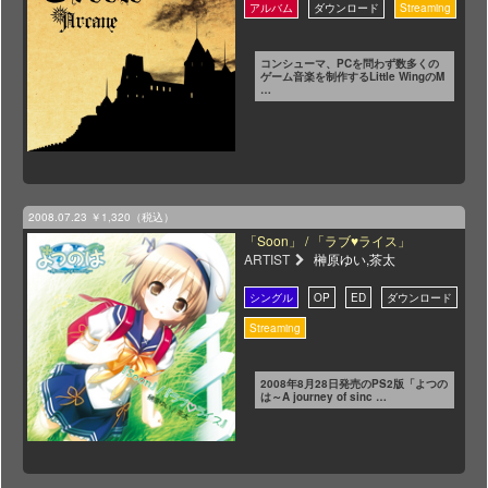
コンシューマ、PCを問わず数多くの
ゲーム音楽を制作するLittle WingのM
…
2008.07.23
￥1,320（税込）
「Soon」 / 「ラブ♥ライス」
ARTIST
榊原ゆい,茶太
2008年8月28日発売のPS2版「よつの
は～A journey of sinc …