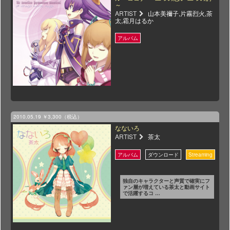
～
ARTIST
山本美禰子,片霧烈火,茶
太,霜月はるか
2010.05.19
￥3,300（税込）
なないろ
ARTIST
茶太
独自のキャラクターと声質で確実にフ
ァン層が増えている茶太と動画サイト
で活躍するコ …