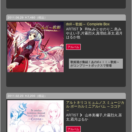
2011.06.29
￥7,480（税込）
doll～歌姫～ Complete Box
ARTIST
Rita,みとせのりこ,島み
やえい子,片霧烈火,真理絵,茶太,霜月
はるか他
歌姫達が集結！あのdｏｌｌ～歌姫～
がコンプリートボックスで登場
2011.02.23
￥2,200（税込）
アルトネリコ ヒュムノス ミュージカ
ル ボーカルミニアルバム ～ココナ
～
ARTIST
山本美禰子,片霧烈火,茶
太,霜月はるか