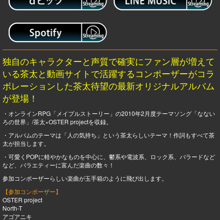
独自のキャラクターと声質で確実にファン層が増えて
いる茶太と動画サイトで活躍するコンポーザーがコラ
ボレーションした茶太待望の最新オリジナルアルバム
が登場！
・オンラインRPG「メイプルストーリー」の2010年2月度テーマソング「なない
ろの世界」/茶太×OSTER projectを収録。
・アルバムのテーマは「人の気持ち」という茶太らしいテーマ！作詞もすべて茶
太が担当します。
・可愛くPOPに軽やかなものを中心に、鬱系や電波系、ロック系、バラードなど
など、バラエティーに富んだ楽曲の数々！
参加コンポーザーらしい楽曲が玉手箱のように飛び出します。
【参加コンポーザー】
OSTER project
North-T
アゴアニキ