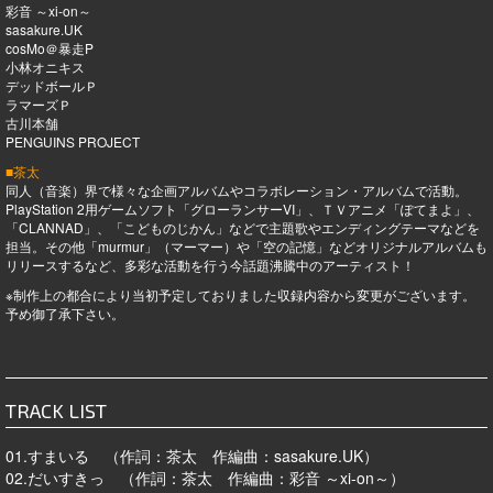
彩音 ～xi-on～
sasakure.UK
cosMo＠暴走P
小林オニキス
デッドボールＰ
ラマーズＰ
古川本舗
PENGUINS PROJECT
■茶太
同人（音楽）界で様々な企画アルバムやコラボレーション・アルバムで活動。
PlayStation 2用ゲームソフト「グローランサーVI」、ＴＶアニメ「ぽてまよ」、
「CLANNAD」、「こどものじかん」などで主題歌やエンディングテーマなどを
担当。その他「murmur」（マーマー）や「空の記憶」などオリジナルアルバムも
リリースするなど、多彩な活動を行う今話題沸騰中のアーティスト！
※制作上の都合により当初予定しておりました収録内容から変更がございます。
予め御了承下さい。
TRACK LIST
01.すまいる （作詞：茶太 作編曲：sasakure.UK）
02.だいすきっ （作詞：茶太 作編曲：彩音 ～xi-on～）