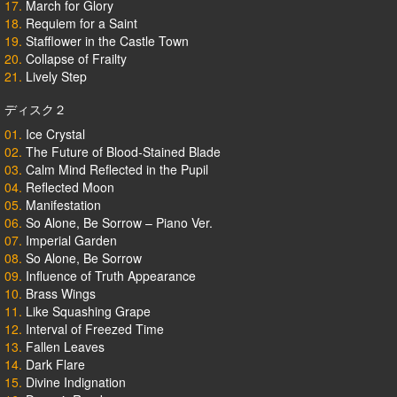
17.
March for Glory
18.
Requiem for a Saint
19.
Stafflower in the Castle Town
20.
Collapse of Frailty
21.
Lively Step
ディスク２
01.
Ice Crystal
02.
The Future of Blood-Stained Blade
03.
Calm Mind Reflected in the Pupil
04.
Reflected Moon
05.
Manifestation
06.
So Alone, Be Sorrow – Piano Ver.
07.
Imperial Garden
08.
So Alone, Be Sorrow
09.
Influence of Truth Appearance
10.
Brass Wings
11.
Like Squashing Grape
12.
Interval of Freezed Time
13.
Fallen Leaves
14.
Dark Flare
15.
Divine Indignation