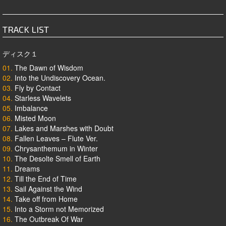
TRACK LIST
ディスク１
01.
The Dawn of Wisdom
02.
Into the Undiscovery Ocean.
03.
Fly by Contact
04.
Starless Wavelets
05.
Imbalance
06.
Misted Moon
07.
Lakes and Marshes with Doubt
08.
Fallen Leaves – Flute Ver.
09.
Chrysanthemum in Winter
10.
The Desolte Smell of Earth
11.
Dreams
12.
Till the End of Time
13.
Sail Against the Wind
14.
Take off from Home
15.
Into a Storm not Memorized
16.
The Outbreak Of War