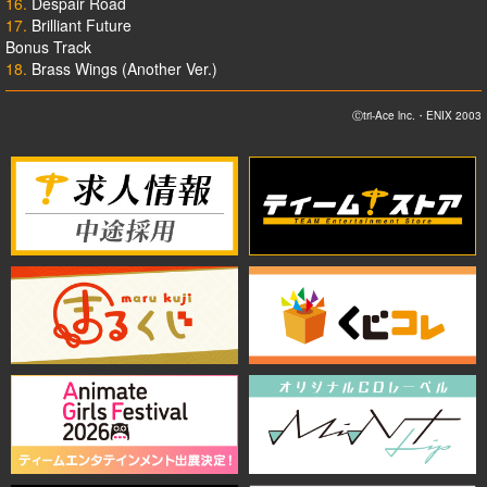
16.
Despair Road
17.
Brilliant Future
Bonus Track
18.
Brass Wings (Another Ver.)
Ⓒtri-Ace lnc.・ENIX 2003