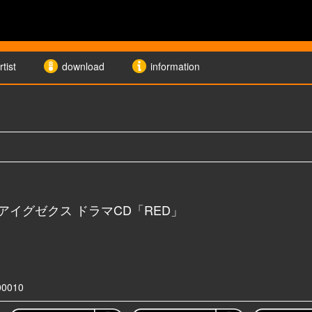
rtist
download
information
アイグゼクス ドラマCD「RED」
00010