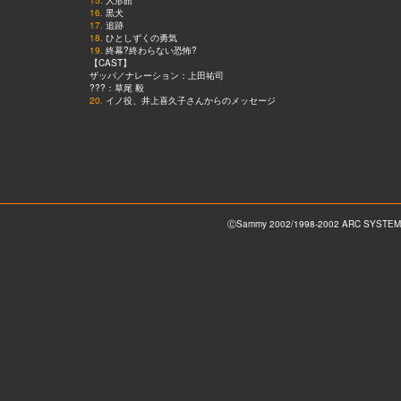
15.
人形館
16.
黒犬
17.
追跡
18.
ひとしずくの勇気
19.
終幕?終わらない恐怖?
【CAST】
ザッパ／ナレーション：上田祐司
???：草尾 毅
20.
イノ役、井上喜久子さんからのメッセージ
ⒸSammy 2002/1998-2002 ARC SYSTEM 