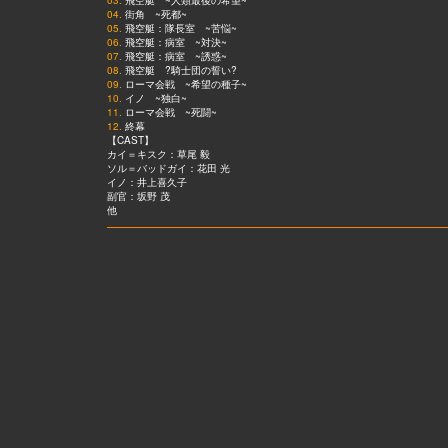
03.
飛空艇 ~人類最後の希望~
04.
街角 ~死都~
05.
飛空艇：隊長室 ~苦悩~
06.
飛空艇：病室 ~対決~
07.
飛空艇：病室 ~誘惑~
08.
飛空艇 ?騎士団の誓い?
09.
ローマ会戦 ~希望の種子~
10.
イノ ~独白~
11.
ローマ会戦 ~死闘~
12.
終幕
【CAST】
カイ＝キスク：草尾 毅
ソル＝バッドガイ：花田 光
イノ：井上喜久子
副官：坂野 茂
他