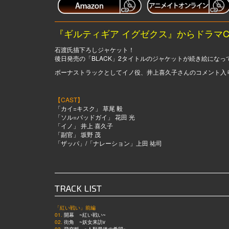
『ギルティギア イグゼクス』からドラマ
石渡氏描下ろしジャケット！
後日発売の「BLACK」2タイトルのジャケットが続き絵にな
ボーナストラックとしてイノ役、井上喜久子さんのコメント入
【CAST】
「カイ=キスク」 草尾 毅
「ソル=バッドガイ」 花田 光
「イノ」 井上 喜久子
「副官」 坂野 茂
「ザッパ」/「ナレーション」上田 祐司
TRACK LIST
「紅い戦い」前編
01.
開幕 ~紅い戦い~
02.
街角 ~妖女来訪v