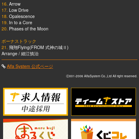
16.
Arrow
17.
Low Drive
18.
Opalescence
19.
In to a Core
20.
Phases of the Moon
ボーナストラック
21.
飛翔Flying(FROM 式神の城Ⅱ)
Arrange / 細江慎治
Alfa System 公式ページ
Ⓒ001-2006 AlfaSystem Co.,Ltd All right reserved.