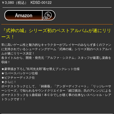
￥3,080（税込）
KDSD-00122
『式神の城』シリーズ初のベストアルバムが遂にリリ
ース！
常に高いゲーム性と魅力的なキャラクターがプレイヤーのみならず多くのファン
に支持されているシューティングゲーム「式神の城」シリーズ初のベストアルバ
ムが遂にリリース決定！
各タイトルから、開発・発売元「アルファ・システム」スタッフが厳選し楽曲を
収録！
★豪華描き下ろし”玖珂光太郎”着せ替えブックレット仕様
★リバースパッケージ仕様
★ピクチャーディスク仕
★さらに！
ボーナストラックとして、「鋳薔薇」「アンダーディフィート」「リッジレーサ
ーシリーズ」で知られるサウンドクリエイター「細江慎治」氏のアレンジによる
ボーナストラックを１曲収録！本ＣＤでしか聴く事の出来ないスペシャル・レア
トラックです！！