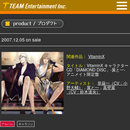
2007.12.05 on sale
関連作品：
VitaminX
タイトル：
VitaminX キャラクター
CD「DIAMOND DISC」-翼と一-
アニメイト限定盤
アーティスト：
草薙一（CV：小
野大輔）
,
翼と一
,
真壁翼
（CV：鈴木達央）