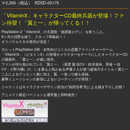
￥2,200（税込）
KDSD-00175
「VitaminX」キャラクターCD最終兵器が登場！ファ
ン待望！「翼と一」が帰ってくる！！
PlayStation 2「VitaminX」の主題歌「放課後エデン」を歌う二人。
8ヶ月の沈黙を経て、スタッフ再集結！！
オリジナルＣＤの発売が決定！
大ヒットPlayStation 2用・女性向けコミカル恋愛アドベンチャーゲーム
「VitaminX」（ビタミンX）の登場キャラクターをテーマにしたキャラクターCD
の最新作、「翼と一」が遂に発売。
ファンが待ち焦がれていた「翼と一」（真壁 翼 役CV：鈴木達央、草薙 一役
CV：小野大輔）の、いま最も人気がある声優２人が放つ超強力タイトル！翼と一
二人によるデュエット曲に加え、翼、一各ソロ曲も収録。
豪華ミュージシャンの参加によるレコーディングが実現！
ジャケットはキャラクターデザイン担当の”前田浩孝”氏による描き下ろし仕様！
アニメイト限定バージョンも通常盤と同時発売！