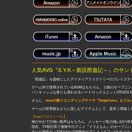
人気AVG『S.Y.K～新説西遊記～』のサ
「西遊記」を題材にしたアイディアファクトリーのプレイステーシ
ゲーム内で使用されているBGMはもちろん、２曲のオープニ
パンキッシュな香りも漂わせるハードロックユニットCRUES NO
さらに、
maoの歌うエンディングテーマ『Departure』もフ
ゲームの世界観をさらに楽しむアイテムとして、是非ご堪能く
【maoプロフィール】
伸びやかで力強い歌声はもちろん、メッセージ性の強い詩の世
現在、TV朝日系で放映中のアニメ『ドラえもん』のオープニン
テレビ神奈川（TVK)ほかで放映中のアニメ『クプ～!!まめゴ