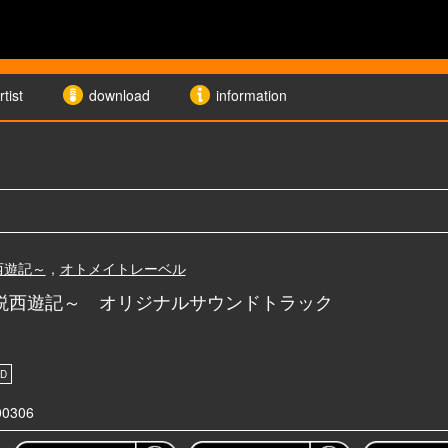
rtist
download
information
説西遊記～
,
オトメイトレーベル
 ～新説西遊記～ オリジナルサウンドトラック
00306