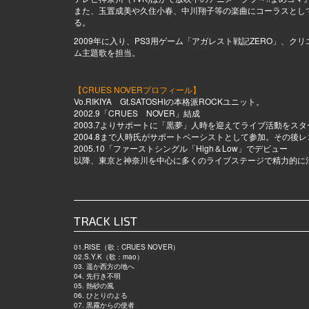
また、玉置成美や久住小春、中川翔子等の楽曲にコーラスとし
る。
2009年に入り、PS3用ゲーム「アガレスト戦記ZERO」、ク
ム主題歌を担当。
【CRUES NOVERプロフィール】
Vo.RIKIYA Gt.SATOSHIの本格派ROCKユニット。
2002.9「CRUES NOVER」結成
2003.7よりサポートに「黒夢」人時を迎えてライブ活動をスタ
2004.8まで人時氏がサポートベーシストとして参加。その後
2005.10「ファーストシングル「High＆Low」でデビュー
以降、東京と神奈川を中心に多くのライブステージで精力的に
TRACK LIST
01.RISE（歌：CRUES NOVER）
02.S.Y.K（歌：mao）
03. 遥か西方の地へ
04. 先行き不明
05. 熱砂の風
06. ひとりのよる
07. 黒霧からの使者