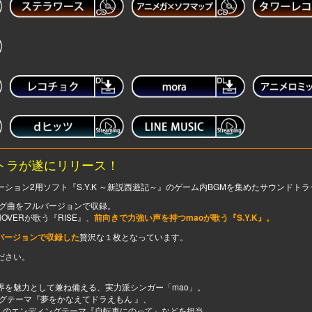
ントラが遂にリリース！
ョン2用ソフト『S.Y.K ～新説西遊記～』のゲーム内BGMを集めたサウンドトラ
ング曲をフルバージョンで収録。
VERが歌う『RISE』、
前向きで力強い声を持つmaoが歌う『S.Y.K』。
ルバージョンで収録した
贅沢な１枚となっています。
ださい。
界を魅力として兼ね備える、実力派シンガー「mao」。
グテーマ『夢をかなえてドラえもん 』、
マ』のエンディングテーマ『自転車にのって』などを担当。