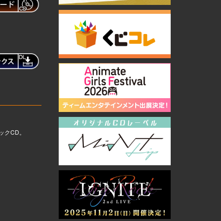
ックCD。