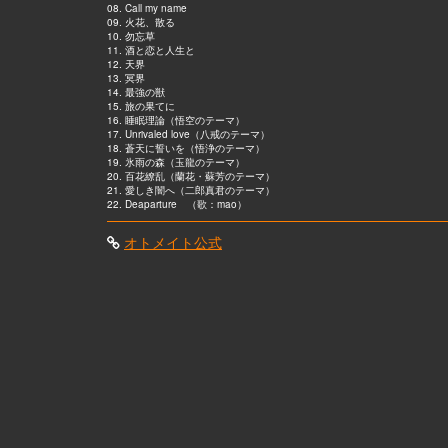
08. Call my name
09. 火花、散る
10. 勿忘草
11. 酒と恋と人生と
12. 天界
13. 冥界
14. 最強の獣
15. 旅の果てに
16. 睡眠理論（悟空のテーマ）
17. Unrivaled love（八戒のテーマ）
18. 蒼天に誓いを（悟浄のテーマ）
19. 氷雨の森（玉龍のテーマ）
20. 百花繚乱（蘭花・蘇芳のテーマ）
21. 愛しき闇へ（二郎真君のテーマ）
22. Deaparture （歌：mao）
オトメイト公式