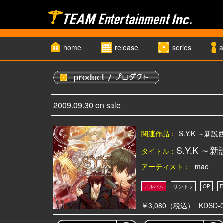
home
release
series
a
2009.09.30 on sale
関連作品：
S.Y.K ～新
S.Y.K
タイトル：
アーティスト：
mao
￥3,080（税込）
KDSD-