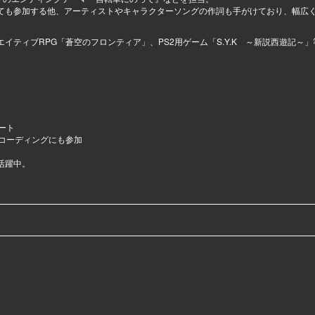
ても参加する他、アーティストやキャラクターソングの作詞も手がけており、幅広
リエイティブRPG「蒼空のフロンティア」、PS2用ゲーム「S.Y.K ～新説西遊記～
ート
レコーディングにも参加
活躍中。