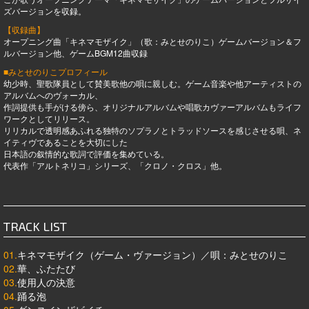
ズバージョンを収録。
【収録曲】
オープニング曲「キネマモザイク」（歌：みとせのりこ）ゲームバージョン＆フ
ルバージョン他、ゲームBGM12曲収録
■みとせのりこプロフィール
幼少時、聖歌隊員として賛美歌他の唄に親しむ。ゲーム音楽や他アーティストの
アルバムへのヴォーカル、
作詞提供も手がける傍ら、オリジナルアルバムや唱歌カヴァーアルバムもライフ
ワークとしてリリース。
リリカルで透明感あふれる独特のソプラノとトラッドソースを感じさせる唄、ネ
イティヴであることを大切にした
日本語の叙情的な歌詞で評価を集めている。
代表作「アルトネリコ」シリーズ、「クロノ・クロス」他。
TRACK LIST
01.
キネマモザイク（ゲーム・ヴァージョン）／唄：みとせのりこ
02.
華、ふたたび
03.
使用人の決意
04.
踊る泡