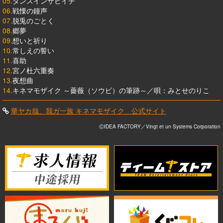
05.
ダンスインザビイチ
06.
戦慄の鐘声
07.
脱兎のごとく
08.
郷夢
09.
想いと祈り
10.
常しえの誓い
11.
喜助
12.
宮ノ杜六重奏
13.
夜想曲
14.
キネマモザイク ～薔薇（ソウビ）の筆跡～／唄：みとせのりこ
華ヤカ哉、我ガ一族 キネマモザイク 公式サイト
ⒸIDEA FACTORY／Vingt et un Systems Corporation