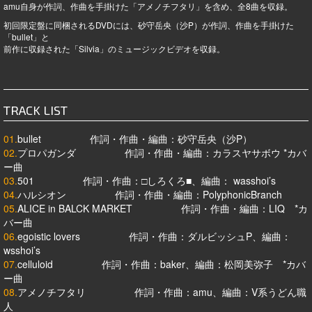
amu自身が作詞、作曲を手掛けた「アメノチフタリ」を含め、全8曲を収録。
初回限定盤に同梱されるDVDには、砂守岳央（沙P）が作詞、作曲を手掛けた
「bullet」と
前作に収録された「Silvia」のミュージックビデオを収録。
TRACK LIST
01.
bullet 作詞・作曲・編曲：砂守岳央（沙P）
02.
プロパガンダ 作詞・作曲・編曲：カラスヤサボウ *カバ
ー曲
03.
501 作詞・作曲：□しろくろ■、編曲： wasshoi’s
04.
ハルシオン 作詞・作曲・編曲：PolyphonicBranch
05.
ALICE in BALCK MARKET 作詞・作曲・編曲：LIQ *カ
バー曲
06.
egoistic lovers 作詞・作曲：ダルビッシュP、編曲：
wsshoi’s
07.
celluloid 作詞・作曲：baker、編曲：松岡美弥子 *カバ
ー曲
08.
アメノチフタリ 作詞・作曲：amu、編曲：V系うどん職
人