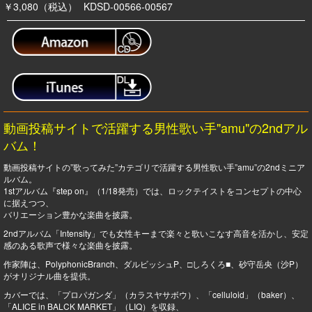
￥3,080（税込）
KDSD-00566-00567
動画投稿サイトで活躍する男性歌い手"amu"の2ndアル
バム！
動画投稿サイトの”歌ってみた”カテゴリで活躍する男性歌い手”amu”の2ndミニア
ルバム。
1stアルバム『step on』（1/18発売）では、ロックテイストをコンセプトの中心
に据えつつ、
バリエーション豊かな楽曲を披露。
2ndアルバム「Intensity」でも女性キーまで楽々と歌いこなす高音を活かし、安定
感のある歌声で様々な楽曲を披露。
作家陣は、PolyphonicBranch、ダルビッシュP、□しろくろ■、砂守岳央（沙P）
がオリジナル曲を提供。
カバーでは、「プロパガンダ」（カラスヤサボウ）、「celluloid」（baker）、
「ALICE in BALCK MARKET」（LIQ）を収録、