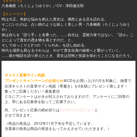
【キャスト】
六条幽夜（ろくじょうゆうや）／CV：津田健次郎
【ストーリー】
時は大正。奇妙な悩みを抱えた貴女は、偶然とある店を訪れる。
そこにいたのは、占い師のような妖しく美しい男・六条幽夜（ろくじょうゆう
や）。
彼は自らを『語リ手』と名乗った。……自分は、霊能力者ではない。『語ル』こ
とによって貴女の憑き物を落とすのだ、と。
そしてゆっくりと2つの「くらやみ」を話し始める。
時代も場所も異なるそれらは、やがて貴女自身の秘密へと繋がっていく。
……彼が物語を語り終えたとき、貴女は恐怖と悦楽を味わうことになるだろう。
キャスト直筆サイン色紙
プレゼントキャンペーンのお知らせ
本CDをお買い上げの方を対象に、抽選で
出演キャストの直筆サイン色紙（寄書き）を3名様にプレゼント致します！
奮ってご応募ください！募集要項
ＣＤにアンケートはがきが封入されておりますので、アンケートにご回答の
上、帯にある応募券を貼ってご応募下さい。
尚、プレゼント応募の締め切りは
2012年10月末日まで
と
させて頂きます。
（商品の発送は、2012年11月下旬を予定しています。
当選者の発表は商品の発送をもってかえさせていただきます。）