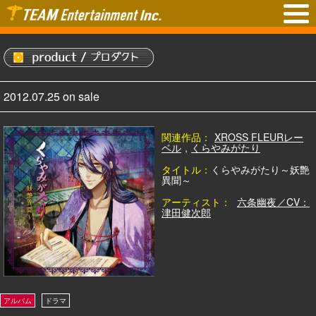
2012.07.25 on sale
関連作品：
XROSS FLEURレー
ベル
,
くらやみがたり
タイトル：
くらやみがたり～妖艶
異聞～
アーティスト：
六条幽夜／CV：
津田健次郎