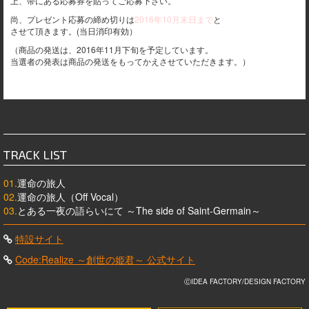
上、帯にある応募券を貼ってご応募下さい。
尚、プレゼント応募の締め切りは
2016年10月末日まで
と
させて頂きます。(当日消印有効）
（商品の発送は、2016年11月下旬を予定しています。
当選者の発表は商品の発送をもってかえさせていただきます。）
TRACK LIST
01.
運命の旅人
02.
運命の旅人（Off Vocal）
03.
とある一夜の語らいにて ～The side of Saint-Germain～
特設サイト
Code:Realize ～創世の姫君～ 公式サイト
ⒸIDEA FACTORY/DESIGN FACTORY