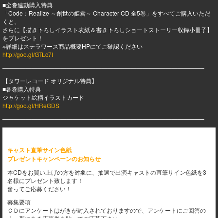
■全巻連動購入特典
「Code：Realize ～創世の姫君～ Character CD 全5巻」をすべてご購入いただ
くと、
さらに【描き下ろしイラスト表紙＆書き下ろしショートストーリー収録小冊子】
をプレゼント！
※詳細はステラワース商品概要HPにてご確認ください
http://goo.gl/GTLc7I
——————————————————————————————————–
【タワーレコード オリジナル特典】
■各巻購入特典
ジャケット絵柄イラストカード
http://goo.gl/HReGDS
——————————————————————————————————–
キャスト直筆サイン色紙
プレゼントキャンペーンのお知らせ
本CDをお買い上げの方を対象に、抽選で出演キャストの直筆サイン色紙を3
名様にプレゼント致します！
奮ってご応募ください！
募集要項
ＣＤにアンケートはがきが封入されておりますので、アンケートにご回答の