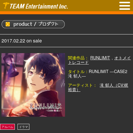
2017.02.22 on sale
関連作品：
RUNLIMIT
,
オトメイ
トレコード
タイトル：
RUNLIMIT ―CASE2
滝 郁人―
アーティスト：
滝 郁人（CV:梶
裕貴）