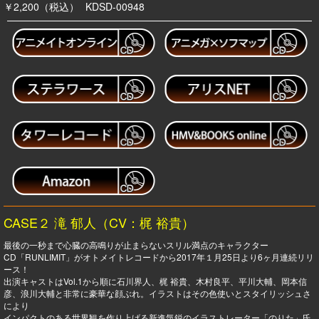
￥2,200（税込）
KDSD-00948
CASE２ 滝 郁人（CV：梶 裕貴）
最後の一秒まで心臓の高鳴りが止まらないスリル満点のキャラクター
CD「RUNLIMIT」がオトメイトレコードから2017年１月25日より6ヶ月連続リリ
ース！
出演キャストはVol.1から順に石川界人、梶 裕貴、木村良平、平川大輔、岡本信
彦、浪川大輔と非常に豪華な顔ぶれ。イラストはその色使いとスタイリッシュさ
により
インパクトのある世界観を作り上げる新進気鋭のイラストレーター「のりた」氏