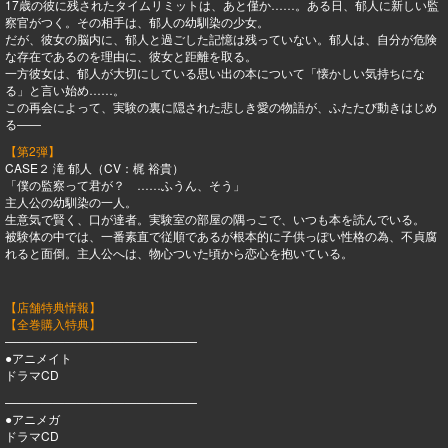
17歳の彼に残されたタイムリミットは、あと僅か……。ある日、郁人に新しい監
察官がつく。その相手は、郁人の幼馴染の少女。
だが、彼女の脳内に、郁人と過ごした記憶は残っていない。郁人は、自分が危険
な存在であるのを理由に、彼女と距離を取る。
一方彼女は、郁人が大切にしている思い出の本について「懐かしい気持ちにな
る」と言い始め……。
この再会によって、実験の裏に隠された悲しき愛の物語が、ふたたび動きはじめ
る――
【第2弾】
CASE２ 滝 郁人（CV：梶 裕貴）
「僕の監察って君が？ ……ふうん、そう」
主人公の幼馴染の一人。
生意気で賢く、口が達者。実験室の部屋の隅っこで、いつも本を読んでいる。
被験体の中では、一番素直で従順であるが根本的に子供っぽい性格の為、不貞腐
れると面倒。主人公へは、物心ついた頃から恋心を抱いている。
【店舗特典情報】
【全巻購入特典】
————————————————
●アニメイト
ドラマCD
————————————————
●アニメガ
ドラマCD