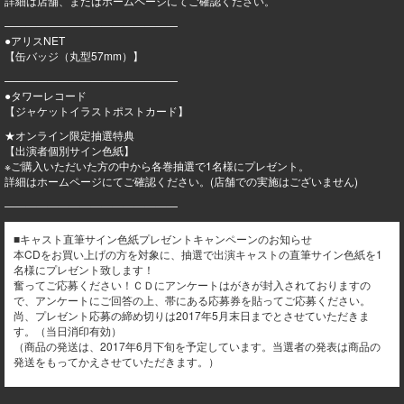
詳細は店舗、またはホームページにてご確認ください。
————————————————
●アリスNET
【缶バッジ（丸型57mm）】
————————————————
●タワーレコード
【ジャケットイラストポストカード】
★オンライン限定抽選特典
【出演者個別サイン色紙】
※ご購入いただいた方の中から各巻抽選で1名様にプレゼント。
詳細はホームページにてご確認ください。(店舗での実施はございません)
————————————————
■キャスト直筆サイン色紙プレゼントキャンペーンのお知らせ
本CDをお買い上げの方を対象に、抽選で出演キャストの直筆サイン色紙を1
名様にプレゼント致します！
奮ってご応募ください！ＣＤにアンケートはがきが封入されておりますの
で、アンケートにご回答の上、帯にある応募券を貼ってご応募ください。
尚、プレゼント応募の締め切りは2017年5月末日までとさせていただきま
す。（当日消印有効）
（商品の発送は、2017年6月下旬を予定しています。当選者の発表は商品の
発送をもってかえさせていただきます。）