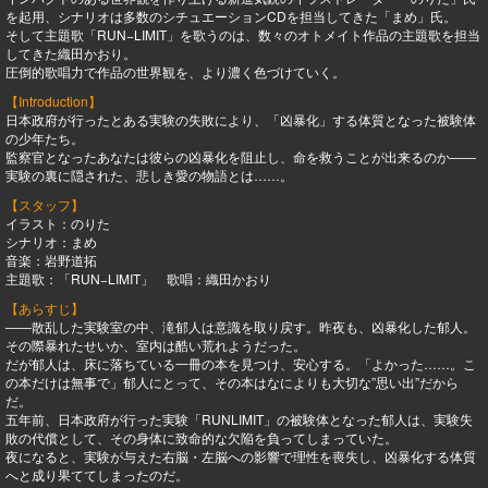
を起用、シナリオは多数のシチュエーションCDを担当してきた「まめ」氏。
そして主題歌「RUN−LIMIT」を歌うのは、数々のオトメイト作品の主題歌を担当
してきた織田かおり。
圧倒的歌唱力で作品の世界観を、より濃く色づけていく。
【Introduction】
日本政府が行ったとある実験の失敗により、「凶暴化」する体質となった被験体
の少年たち。
監察官となったあなたは彼らの凶暴化を阻止し、命を救うことが出来るのか――
実験の裏に隠された、悲しき愛の物語とは……。
【スタッフ】
イラスト：のりた
シナリオ：まめ
音楽：岩野道拓
主題歌：「RUN−LIMIT」 歌唱：織田かおり
【あらすじ】
――散乱した実験室の中、滝郁人は意識を取り戻す。昨夜も、凶暴化した郁人。
その際暴れたせいか、室内は酷い荒れようだった。
だが郁人は、床に落ちている一冊の本を見つけ、安心する。「よかった……。こ
の本だけは無事で」郁人にとって、その本はなによりも大切な”思い出”だから
だ。
五年前、日本政府が行った実験「RUNLIMIT」の被験体となった郁人は、実験失
敗の代償として、その身体に致命的な欠陥を負ってしまっていた。
夜になると、実験が与えた右脳・左脳への影響で理性を喪失し、凶暴化する体質
へと成り果ててしまったのだ。