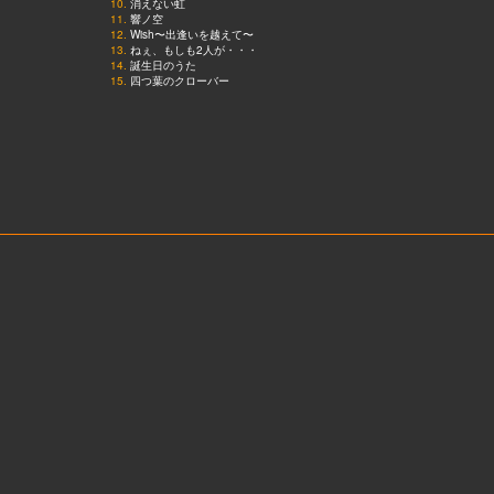
10.
消えない虹
11.
響ノ空
12.
Wish〜出逢いを越えて〜
13.
ねぇ、もしも2人が・・・
14.
誕生日のうた
15.
四つ葉のクローバー