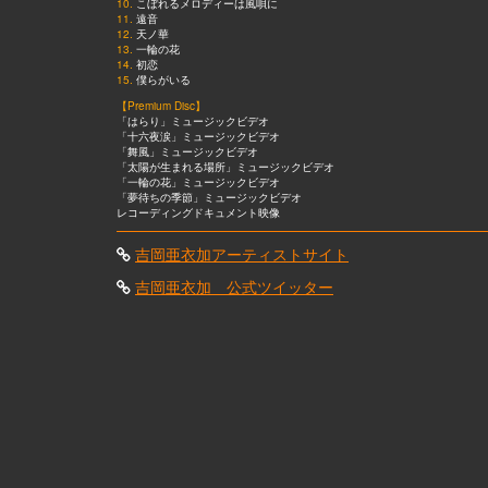
10.
こぼれるメロディーは風唄に
11.
遠音
12.
天ノ華
13.
一輪の花
14.
初恋
15.
僕らがいる
【Premium Disc】
「はらり」ミュージックビデオ
「十六夜涙」ミュージックビデオ
「舞風」ミュージックビデオ
「太陽が生まれる場所」ミュージックビデオ
「一輪の花」ミュージックビデオ
「夢待ちの季節」ミュージックビデオ
レコーディングドキュメント映像
吉岡亜衣加アーティストサイト
吉岡亜衣加 公式ツイッター