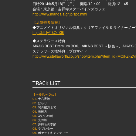
日時2014年5月18日（日） 開場/12：00 開演/12：45
会場：東京都・吉祥寺スターパインズカフェ
http://www.mandala.gr.jp/spc.html
【店舗特典情報】
◆アニメイトオリジナル特典：クリアファイル & ライナーノー
http://bit.ly/1kOeXlK
◆ステラワース特典
AIKA’S BEST Premium BOX、AIKA’S BEST ～桜色～、AIK
ステラワース様特典：ブロマイド
http://www.stellaworth.co.jp/shop/item.php?item_id=MQiFZFZ
TRACK LIST
【〜桜色〜 Disc】
01.
十六夜涙
02.
はらり
03.
闇の彼方まで
04.
光彼方
05.
花びらの刻
06.
光の蝶
07.
夢待ちの季節
08.
ラブレター
09.
ポケットキャンディー