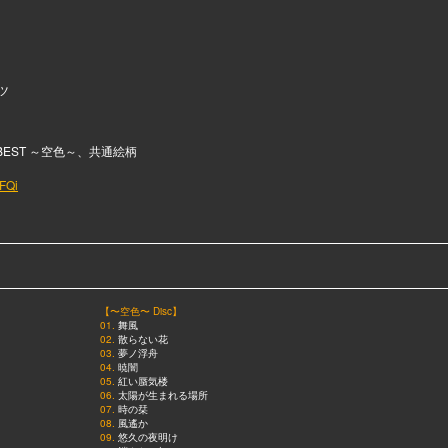
ツ
A’S BEST ～空色～、共通絵柄
MFQi
【〜空色〜 Disc】
01.
舞風
02.
散らない花
03.
夢ノ浮舟
04.
暁闇
05.
紅い蜃気楼
06.
太陽が生まれる場所
07.
時の栞
08.
風遙か
09.
悠久の夜明け