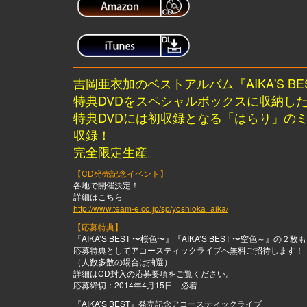
吉岡亜衣加のベストアルバム『AIKA'S BES
特典DVDをスペシャルボックスに収納したPr
特典DVDには初収録となる「はらり」の
収録！
完全限定生産。
【CD発売記念イベント】
各地で開催決定！
詳細はこちら
http://www.team-e.co.jp/sp/yoshioka_aika/
【応募特典】
『AIKA’S BEST 〜桜色〜』『AIKA’S BEST 〜空色～』の
応募特典としてアコースティックライブへ無料ご招待します！
（人数多数の場合は抽選）
詳細はCD封入の応募要項をご覧ください。
応募締切：2014年4月15日 必着
『AIKA’S BEST』発売記念アコースティックライブ