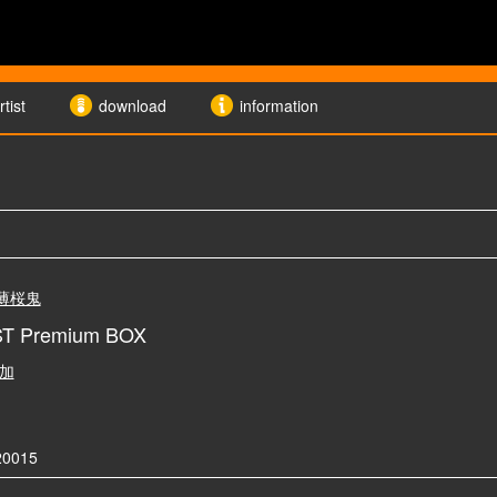
rtist
download
information
薄桜鬼
ST Premium BOX
加
20015