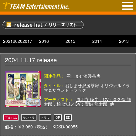
2021
2020
2017
2016
2015
2014
2013
2004.11.17
release
関連作品：
召しませ浪漫茶房
タイトル：
召しませ浪漫茶房 オリジナルドラ
マ＆サウンドトラック
アーティスト：
道明寺 暁尚／CV：森久保 祥
太郎
,
柏 架槻／CV：置鮎 龍太郎
他
価格：￥3,080（税込）
KDSD-00055