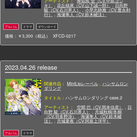
アーティスト：
善知鳥 全（CV.中島ヨシ
キ）
,
花丘槙尾（CV.山下誠一郎）
,
日向野
駿（CV.石川界人）
,
小早志静雅（CV.豊永利
行）
,
海瀬隼人（CV.鈴木崚汰）
価格：￥3,300（税込）
XFCD-0217
2023.04.26
release
関連作品：
MintLipレーベル
,
ハンサムロン
ダリング
タイトル：
ハンサムロンダリング case.2
アーティスト：
空閑 巴（CV.岡本信彦）
,
日
向野 駿（CV.石川界人）
,
月城秋桐/冬桐
（CV.羽多野渉）
,
海瀬隼人（CV.鈴木崚
汰）
,
月城葦夜（CV.阿座上洋平）