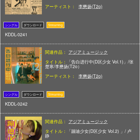
アーティスト：
李懋扬(T2o)
KDDL-0241
関連作品：
アジアミュージック
タイトル：
「告白进行中(D区少女 Vol.1)」/张
楚寒/李懋扬(T2o）
アーティスト：
李懋扬(T2o)
KDDL-0242
関連作品：
アジアミュージック
タイトル：
「蹦迪少女(D区少女 Vol.2) 」/ 卢
静