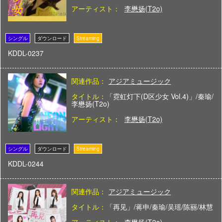
アーティスト：
李懋扬(T2o)
KDDL-0237
関連作品：
アジアミュージック
タイトル：
「霓虹灯下(D区少女 Vol.4)」/秦瑜/
李懋扬(T2o)
アーティスト：
李懋扬(T2o)
KDDL-0244
関連作品：
アジアミュージック
タイトル：
「再见」/蒋申/秦瑜/吴瑶/陈丽/林慧
アーティスト：
李懋扬(T2o)