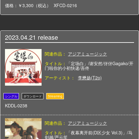
価格：￥3,300（税込）
XFCD-0216
2023.04.21
release
関連作品：
アジアミュージック
タイトル：
「定场白」/谢安然/伢伢Gagako/开
门啦你的小初快递/吾佟
アーティスト：
李懋扬(T2o)
KDDL-0238
関連作品：
アジアミュージック
タイトル：
「夜幕离开前(D区少女 Vol.3)」/马
剑越/严云笙