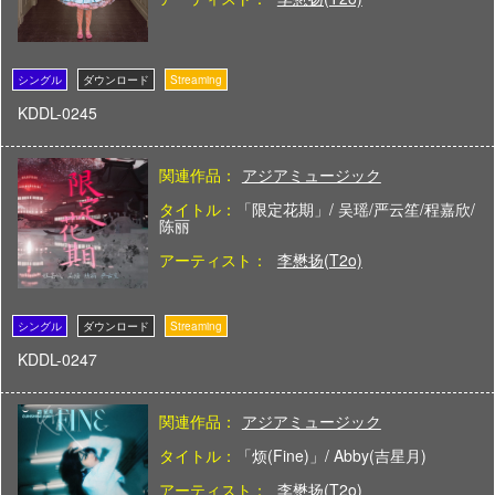
KDDL-0245
関連作品：
アジアミュージック
タイトル：
「限定花期」/ 吴瑶/严云笙/程嘉欣/
陈丽
アーティスト：
李懋扬(T2o)
KDDL-0247
関連作品：
アジアミュージック
タイトル：
「烦(Fine)」/ Abby(吉星月)
アーティスト：
李懋扬(T2o)