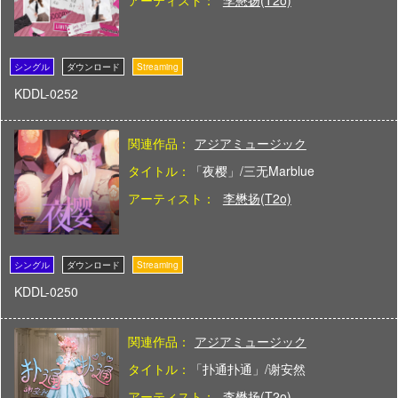
KDDL-0252
関連作品：
アジアミュージック
タイトル：
「夜樱」/三无Marblue
アーティスト：
李懋扬(T2o)
KDDL-0250
関連作品：
アジアミュージック
タイトル：
「扑通扑通」/谢安然
アーティスト：
李懋扬(T2o)