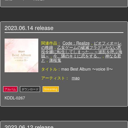
2023.06.14
release
関連作品：
Code：Realize
,
ピオフィオーレ
の晩鐘
,
乙女ゲームの破滅フラグしかない悪
役令嬢に転生してしまった… ～波乱を呼ぶ海
賊～
,
今、隣のキミに恋をする。
,
神なる君
と
,
薄桜鬼
タイトル：
mao Best Album 〜voice II〜
アーティスト：
mao
KDDL-0267
2023.06.12
release