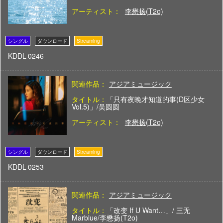
アーティスト：
李懋扬(T2o)
KDDL-0246
関連作品：
アジアミュージック
タイトル：
「只有夜晚才知道的事(D区少女
Vol.5)」/吴圆圆
アーティスト：
李懋扬(T2o)
KDDL-0253
関連作品：
アジアミュージック
タイトル：
「改变 If U Want…」/ 三无
Marblue/李懋扬(T2o)