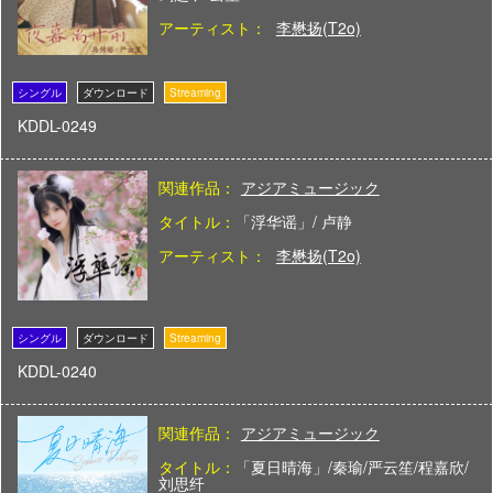
アーティスト：
李懋扬(T2o)
KDDL-0249
関連作品：
アジアミュージック
タイトル：
「浮华谣」/ 卢静
アーティスト：
李懋扬(T2o)
KDDL-0240
関連作品：
アジアミュージック
タイトル：
「夏日晴海」/秦瑜/严云笙/程嘉欣/
刘思纤