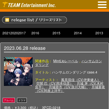
2021
2020
2017
2016
2015
2014
2013
2023.06.28
release
関連作品：
MintLipレーベル
,
ハンサムロン
ダリング
タイトル：
ハンサムロンダリング case.4
アーティスト：
風見琉佳（CV.伊東健人）
,
空閑 巴（CV.岡本信彦）
,
月城 茅（CV.木村
良平）
,
月城蓉市（CV.浪川大輔）
,
月城葦夜
（CV.阿座上洋平）
価格：￥3,300（税込）
XFCD-0218