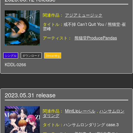
関連作品：
アジアミュージック
タイトル：
戒不掉 Can’t Quit You / 熊猫堂-崔
雲峰
アーティスト：
熊猫堂ProducePandas
KDDL-0266
2023.05.31
release
関連作品：
MintLipレーベル
,
ハンサムロン
ダリング
タイトル：
ハンサムロンダリング case.3