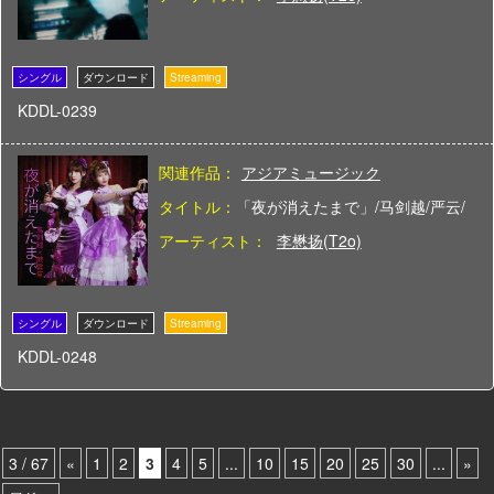
KDDL-0239
関連作品：
アジアミュージック
タイトル：
「夜が消えたまで」/马剑越/严云/
アーティスト：
李懋扬(T2o)
KDDL-0248
3 / 67
«
1
2
3
4
5
...
10
15
20
25
30
...
»