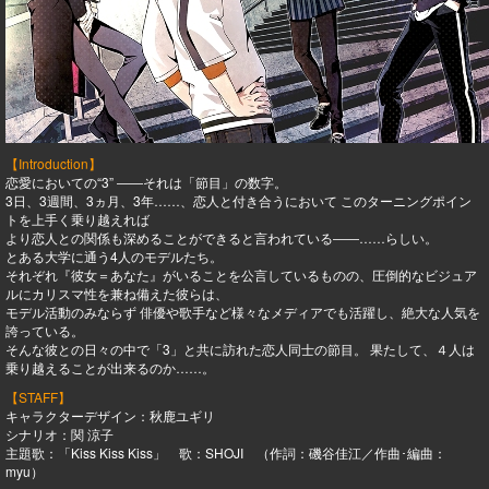
【Introduction】
恋愛においての“3” ――それは「節目」の数字。
3日、3週間、3ヵ月、3年……、恋人と付き合うにおいて このターニングポイン
トを上手く乗り越えれば
より恋人との関係も深めることができると言われている――……らしい。
とある大学に通う4人のモデルたち。
それぞれ『彼女＝あなた』がいることを公言しているものの、圧倒的なビジュア
ルにカリスマ性を兼ね備えた彼らは、
モデル活動のみならず 俳優や歌手など様々なメディアでも活躍し、絶大な人気を
誇っている。
そんな彼との日々の中で「3」と共に訪れた恋人同士の節目。 果たして、４人は
乗り越えることが出来るのか……。
【STAFF】
キャラクターデザイン：秋鹿ユギリ
シナリオ：関 涼子
主題歌：「Kiss Kiss Kiss」 歌：SHOJI （作詞：磯谷佳江／作曲･編曲：
myu）