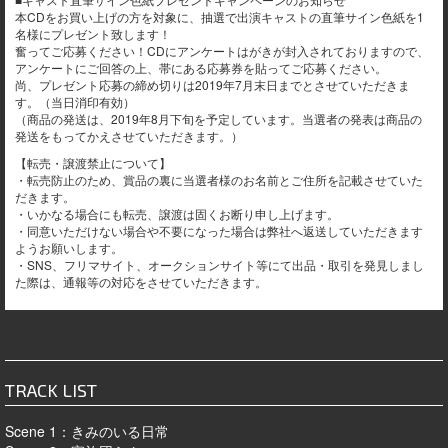
本CDをお買い上げの方を対象に、抽選で出演キャストの直筆サイン色紙を1
名様にプレゼント致します！
奮ってご応募ください！CDにアンケートはがきが封入されておりますので、
アンケートにご回答の上、帯にある応募券を貼ってご応募ください。
尚、プレゼント応募の締め切りは2019年7月末日までとさせていただきま
す。（当日消印有効）
（商品の発送は、2019年8月下旬を予定しています。当選者の発表は商品の
発送をもってかえさせていただきます。）
【転売・譲渡禁止について】
・転売防止のため、賞品の裏に当選者様のお名前とご住所を記載させていた
だきます。
・いかなる場合にも転売、譲渡は固くお断り申し上げます。
・同意いただけない場合や不要になった場合は弊社へ返送していただきます
ようお願いします。
・SNS、フリマサイト、オークションサイト等にて出品・取引を発見しまし
た際は、通報等の対応をさせていただきます。
TRACK LIST
Scene 1：きみのいる日常