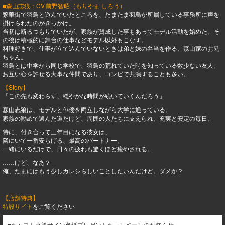
■森山志狼：CV.前野智昭（もりやま しろう）
繁華街で羽鳥と遊んでいたところを、たまたま羽鳥が所属している事務所に声を
掛けられたのがきっかけ。
当初は断るつもりでいたが、家族が賛成した事もあってモデル活動を始めた。そ
の後は積極的に舞台の仕事などモデル以外もこなす。
料理好きで、仕事が立て込んでいないときは弟と妹の弁当を作る、森山家のお兄
ちゃん。
羽鳥とは中学から同じ学校で、羽鳥の荒れていた時を知っている数少ない友人。
お互い心を許せる大事な仲間であり、コンビで共演することも多い。
【Story】
「この先も変わらず、穏やかな時間が続いていくんだろう」
森山志狼は、モデルと俳優を両立しながら大学に通っている。
家族の勧めで選んだ道だけど、周囲の人たちに支えられ、充実と安定の毎日。
特に、付き合って三年目になる彼女は、
隣にいて一番安らげる、最高のパートナー。
一緒にいるだけで、日々の疲れも驚くほど癒やされる。
……けど、なあ？
俺、たまにはもう少しカレシらしいことしたいんだけど。ダメか？
【店舗特典】
特設サイト
をご覧ください
■キャスト直筆サイン色紙プレゼントキャンペーンのお知らせ