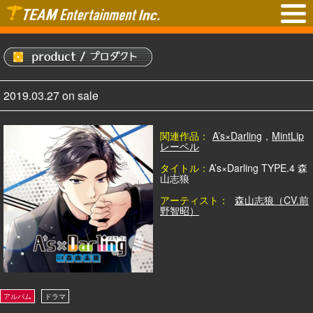
2019.03.27 on sale
関連作品：
A’s×Darling
,
MintLip
レーベル
タイトル：
A’s×Darling TYPE.4 森
山志狼
アーティスト：
森山志狼（CV.前
野智昭）