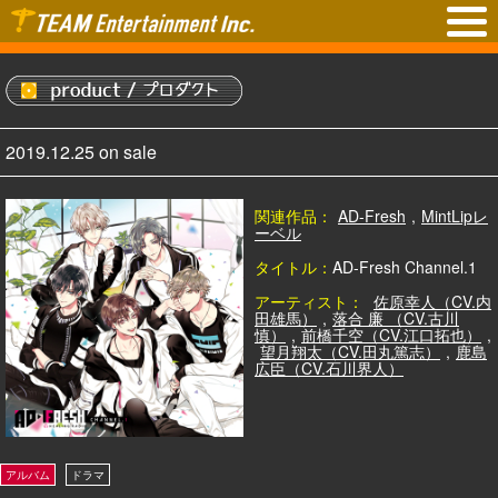
2019.12.25 on sale
関連作品：
AD-Fresh
,
MintLipレ
ーベル
タイトル：
AD-Fresh Channel.1
アーティスト：
佐原幸人（CV.内
田雄馬）
,
落合 廉 （CV.古川
慎）
,
前橋千空（CV.江口拓也）
,
望月翔太（CV.田丸篤志）
,
鹿島
広臣（CV.石川界人）