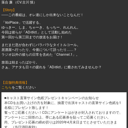
落合 廉 （CV.古川 慎）
【Story】
――この番組は、オレ達にしか出来ないことなんだ！
「VoiPlace」で活躍する、
ゆっきー、しま、ちゃーき、もっちー、れんれん。
今回は彼らが「AD/dict.」として活動し始めた
第一回から第三回までの放送をお届け！
まだまだ息が合わずにバラバラなタイトルコール。
居酒屋へ行ったり、今後について語ったり……？
ラジオ以外の彼らの日常を含めた「Channel.1」。
放送は始まったばかり。
さぁ、アナタも日々の疲れを「AD/dict」に癒されてみませんか？
【店舗特典情報】
こちら
をご覧ください
■キャスト直筆サイン色紙プレゼントキャンペーンのお知らせ
本CDをお買い上げの方を対象に、抽選で出演キャストの直筆サイン色紙を1
名様にプレゼント致します！
奮ってご応募ください！CDにアンケートはがきが封入されておりますので、
アンケートにご回答の上、帯にある応募券を貼ってご応募ください。
尚、プレゼント応募の締め切りは2020年4月末日までとさせていただきま
す。（当日消印有効）