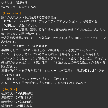
シナリオ ：狐塚冬里
ちびキャラ：しまだまるめ
【Introduction】
数々の人気タレントが所属する芸能事務所
「DIGNITY PRODUCTION（ディグニティ プロダクション）」が運営する
「VoiPlace」通称ボイプレ。
トークやゲーム実況、演奏、歌など様々な配信が出来るボイプレには、絶大な人
気を誇る５人の配信者がいた。
代表取締役社長の命により、突如集められた彼らは「AD/dict.（アディクト）」と
名付けられ、
ユニットで活動することを依頼される。
事務所として「Please（喜ばせる、満足させる）」を掲げているからこそ、
タレントを応援してくれている皆さんの疲れも癒さなければ！と企画された
「イケメンによるヒーリング特化型」プロジェクトへ協力することに。 それぞれ
持ち前の良さを活かし、学業、仕事、日々に疲れた世の中の女性たちの悩みや質
問に答えて、
毎日を強く生きる活力を捧げる、心のヒーリング系ラジオ番組“AD-fresh”（アデ
ィフレッシュ）。
――俺たちの「声」をアナタの「心」に届けます！
さぁ、アナタも日々の疲れを「AD/dict.」に癒されてみませんか？
【キャスト】
佐原幸人（CV.内田雄馬）
鹿島広臣（CV.石川界人）
前橋千空（CV.江口拓也）
望月翔太（CV.田丸篤志）