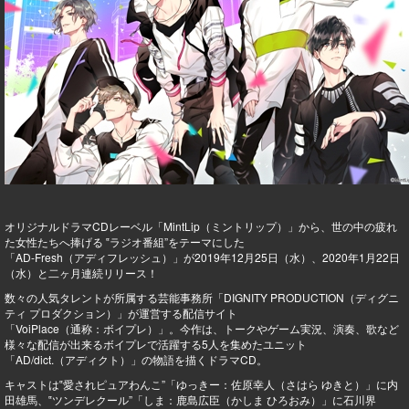
オリジナルドラマCDレーベル「MintLip（ミントリップ）」から、世の中の疲れ
た女性たちへ捧げる ‟ラジオ番組”をテーマにした
「AD-Fresh（アディフレッシュ）」が2019年12月25日（水）、2020年1月22日
（水）と二ヶ月連続リリース！
数々の人気タレントが所属する芸能事務所「DIGNITY PRODUCTION（ディグニ
ティ プロダクション）」が運営する配信サイト
「VoiPlace（通称：ボイプレ）」。今作は、トークやゲーム実況、演奏、歌など
様々な配信が出来るボイプレで活躍する5人を集めたユニット
「AD/dict.（アディクト）」の物語を描くドラマCD。
キャストは‟愛されピュアわんこ”「ゆっきー：佐原幸人（さはら ゆきと）」に内
田雄馬、‟ツンデレクール”「しま：鹿島広臣（かしま ひろおみ）」に石川界