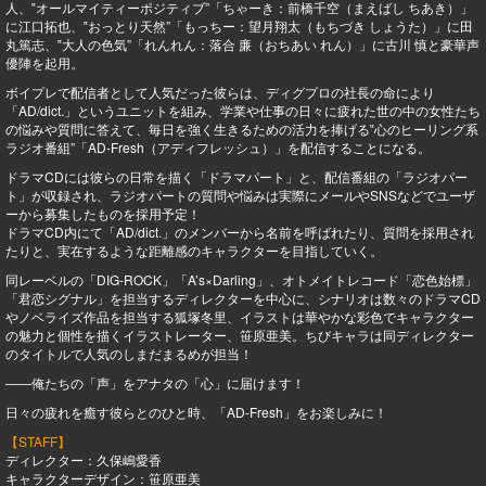
人、‟オールマイティーポジティブ”「ちゃーき：前橋千空（まえばし ちあき）」
に江口拓也、‟おっとり天然”「もっちー：望月翔太（もちづき しょうた）」に田
丸篤志、‟大人の色気”「れんれん：落合 廉（おちあい れん）」に古川 慎と豪華声
優陣を起用。
ボイプレで配信者として人気だった彼らは、ディグプロの社長の命により
「AD/dict.」というユニットを組み、学業や仕事の日々に疲れた世の中の女性たち
の悩みや質問に答えて、毎日を強く生きるための活力を捧げる‟心のヒーリング系
ラジオ番組”「AD-Fresh（アディフレッシュ）」を配信することになる。
ドラマCDには彼らの日常を描く「ドラマパート」と、配信番組の「ラジオパー
ト」が収録され、ラジオパートの質問や悩みは実際にメールやSNSなどでユーザ
ーから募集したものを採用予定！
ドラマCD内にて「AD/dict.」のメンバーから名前を呼ばれたり、質問を採用され
たりと、実在するような距離感のキャラクターを目指していく。
同レーベルの「DIG-ROCK」「A’s×Darling」、オトメイトレコード「恋色始標」
「君恋シグナル」を担当するディレクターを中心に、シナリオは数々のドラマCD
やノベライズ作品を担当する狐塚冬里、イラストは華やかな彩色でキャラクター
の魅力と個性を描くイラストレーター、笹原亜美。ちびキャラは同ディレクター
のタイトルで人気のしまだまるめが担当！
――俺たちの「声」をアナタの「心」に届けます！
日々の疲れを癒す彼らとのひと時、「AD-Fresh」をお楽しみに！
【STAFF】
ディレクター：久保嶋愛香
キャラクターデザイン：笹原亜美