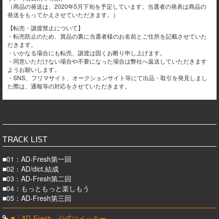
（商品の発送は、2020年5月下旬を予定しています。当選者の発表は商品の
発送をもってかえさせていただきます。）
【転売・譲渡禁止について】
・転売防止のため、賞品の裏に当選者様のお名前とご住所を記載させていた
だきます。
・いかなる場合にも転売、譲渡は固くお断り申し上げます。
・同意いただけない場合や不要になった場合は弊社へ返送していただきます
ようお願いします。
・SNS、フリマサイト、オークションサイト等にて出品・取引を発見しまし
た際は、通報等の対応をさせていただきます。
TRACK LIST
■01：AD-Fresh第一回
■02：AD/dict.結成
■03：AD-Fresh第二回
■04：もっともっと楽しもう
■05：AD-Fresh第三回
■「AD-Fresh」公式ツイッター