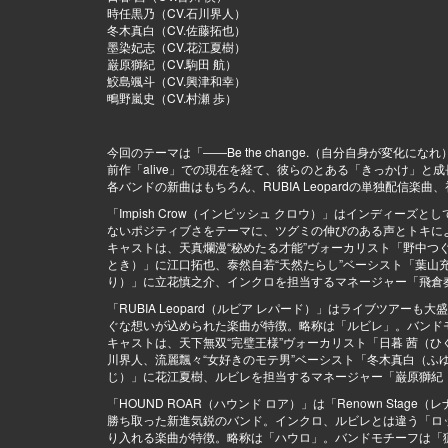
時任黒乃（CV.石川界人）
冬木真白（CV.佐藤拓也）
墨染妃志（CV.花江夏樹）
巌原獅紀（CV.駒田 航）
鮫島颯斗（CV.興津和幸）
鴫野嵐史（CV.村瀬 歩）
今回のテーマは「――Be the change.（自分自身が変化になれ
前作「alive」での現在を経て、彼らのとある「きっかけ」と
各バンドの新曲はもちろん、RUBIA Leopardの単独配信楽
「Impish Crow（インピッシュ クロウ）」はインディ
ないポジティブさをテーマに、ツグミの伸びのある声とトキに
キャストは、天真爛漫“秘めたる才能”ヴォーカリスト「野中つ
とき）」に江口拓也、泰然自若“天然たらし”ベーシスト「葉山充
り）」に立花慎之介、インクロを担当するマネージャー「飛倉
「RUBIA Leopard（ルビア レパード）」はライブツア
ぐな想いが込められた楽曲が特徴。略称は「ルビレ」。バンド
キャストは、天下無双“完璧王様”ヴォーカリスト「日暮 茜（ひ
川界人、流麗飄々“女好きのモテ男”ベーシスト「冬木真白（ふゆ
じ）」に花江夏樹、ルビレを担当するマネージャー「巌原獅紀（
「HOUND ROAR（ハウンド ロア）」は「Renown St
勝ち取った新進気鋭のバンド。インクロ、ルビレとは違う「ロ
り入れる楽曲が特徴。略称は「ハウロ」。バンドモチーフは「