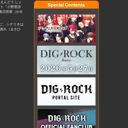
えんどう しょ
Special Contents
スト「小野里詩
春日崇章（かす
心に、シナリオは
、真久（まさひ