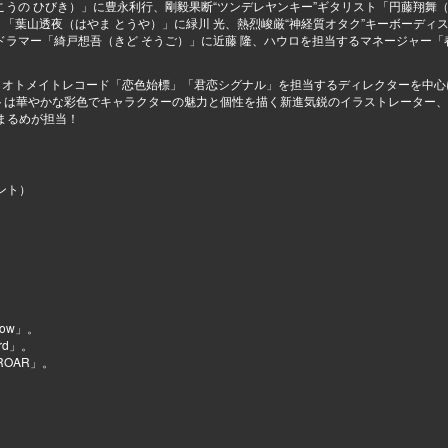
こうの ひびき）」に豊永利行、剛毅果断“ツンデレヤンキー”ギタリスト「円藤翔舞（
「葉山透夜（はやま とうや）」に緑川 光、熱烈峻厳“神経質オタク”キーボーディ
”ドラマー「綺戸想吾（きど そうご）」に近藤 隆、ハウロを担当するマネージャー「
resh」、オトメイトレコード「恋色始標」「君恋シグナル」を担当するディレクターを中
ストは華やかな彩色でキャラクターの魅力と個性を描く新進気鋭のイラストレーター
まるめが担当！
ント）
ow」。
rd」。
OAR」。