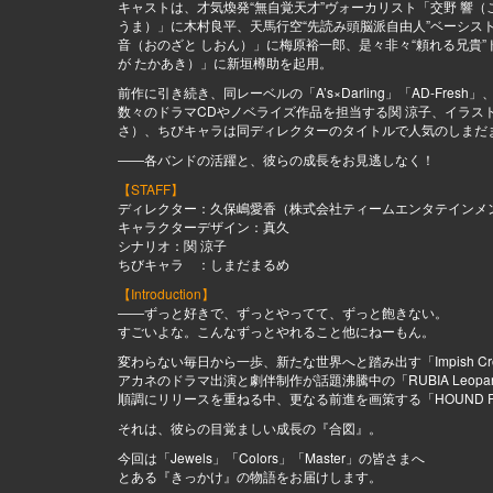
キャストは、才気煥発“無自覚天才”ヴォーカリスト「交野 響（
うま）」に木村良平、天馬行空“先読み頭脳派自由人”ベーシスト
音（おのざと しおん）」に梅原裕一郎、是々非々“頼れる兄貴
が たかあき）」に新垣樽助を起用。
前作に引き続き、同レーベルの「A’s×Darling」「AD-F
数々のドラマCDやノベライズ作品を担当する関 涼子、イラ
さ）、ちびキャラは同ディレクターのタイトルで人気のしまだ
――各バンドの活躍と、彼らの成長をお見逃しなく！
【STAFF】
ディレクター：久保嶋愛香（株式会社ティームエンタテインメ
キャラクターデザイン：真久
シナリオ：関 涼子
ちびキャラ ：しまだまるめ
【Introduction】
――ずっと好きで、ずっとやってて、ずっと飽きない。
すごいよな。こんなずっとやれること他にねーもん。
変わらない毎日から一歩、新たな世界へと踏み出す「Impish Cr
アカネのドラマ出演と劇伴制作が話題沸騰中の「RUBIA Leopa
順調にリリースを重ねる中、更なる前進を画策する「HOUND R
それは、彼らの目覚ましい成長の『合図』。
今回は「Jewels」「Colors」「Master」の皆さまへ
とある『きっかけ』の物語をお届けします。