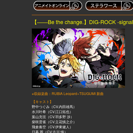
【――Be the change.】DIG-ROCK -signal
※収録楽曲：RUBIA Leopard×TSUGUMI 新曲
【キャスト】
野中つぐみ（CV.内田雄馬）
水川叶希（CV.江口拓也）
葉山充弦（CV.羽多野 渉）
柴咲雲雀（CV.立花慎之介）
飛倉奏空（CV.伊東健人）
日暮 茜（CV.古川 慎）