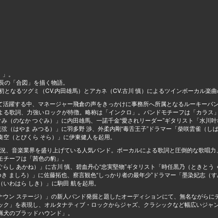
）」。
成長の「合図」を描く物語。
曲、初となるツグミ（CV.内田雄馬）とアカネ（CV.古川 慎）によるツインボーカル楽
ーズとして活躍する中、マネージャー飛倉の声をきっかけに事務所へ所属となるルーキーバ
よる歌詞、力強いロックが特徴。略称は「インクロ」。バンドモチーフは「カラス
ぐみ（のなか つぐみ）」に内田雄馬、一諾千金“愛されリーダー”ギタリスト「水川
弦（はやま みつる）」に羽多野 渉、外柔内剛“毒舌王子”ドラマー「柴咲雲雀（しば
奏空（とびくら そら）」に伊東健人を起用。
ーも大盛況、音楽業界を盛り上げている人気バンド。ボーカルによる歌詞と圧倒的な歌唱
モチーフは「茜色の豹」。
ぐらし あかね）」に古川 慎、碧血丹心“忠実堅物”ギタリスト「時任黒乃（ときとう
き ましろ）」に佐藤拓也、察言観色“しっかり者の最年少”ドラマー「墨染妃志（す
いわはら しき）」に駒田 航を起用。
age（レナウン ステージ）」の新人バンド発掘と題したオーディションにて、無名ながら
ック」を表現し、オルタナティブ・ロックからジャズ、クラシックなど幅広いジャ
猟犬のブラッドハウンド」。