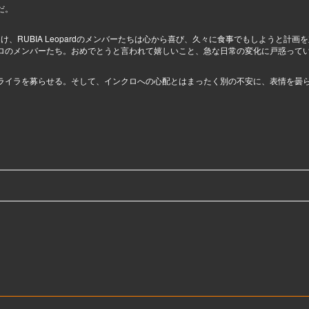
だ。
せを受け、RUBIA Leopardのメンバーたちは心から喜び、久々に食事でもしようと計画
ロのメンバーたち。おめでとうと言われて嬉しいこと、急な日常の変化に戸惑って
ライラを募らせる。そして、インクロへの心配とはまったく別の不安に、表情を曇