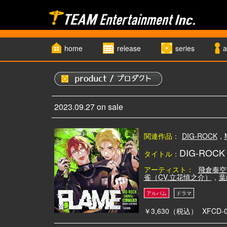
home
release
series
a
2023.09.27 on sale
関連作品：
DIG-ROCK
,
DIG-ROCK -
タイトル：
アーティスト：
飛倉奏空
雀（CV.立花慎之介）
,
葉
￥3,630（税込）
XFCD-