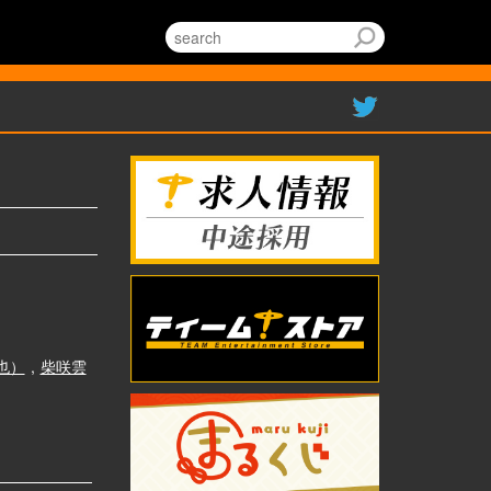
也）
,
柴咲雲