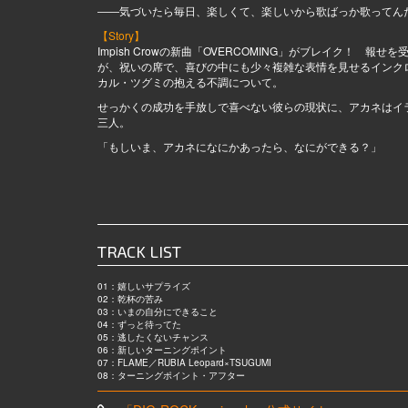
――気づいたら毎日、楽しくて、楽しいから歌ばっか歌ってん
【Story】
Impish Crowの新曲「OVERCOMING」がブレイク！ 報
が、祝いの席で、喜びの中にも少々複雑な表情を見せるインク
カル・ツグミの抱える不調について。
せっかくの成功を手放しで喜べない彼らの現状に、アカネはイ
三人。
「もしいま、アカネになにかあったら、なにができる？」
TRACK LIST
01：嬉しいサプライズ
02：乾杯の苦み
03：いまの自分にできること
04：ずっと待ってた
05：逃したくないチャンス
06：新しいターニングポイント
07：FLAME／RUBIA Leopard×TSUGUMI
08：ターニングポイント・アフター