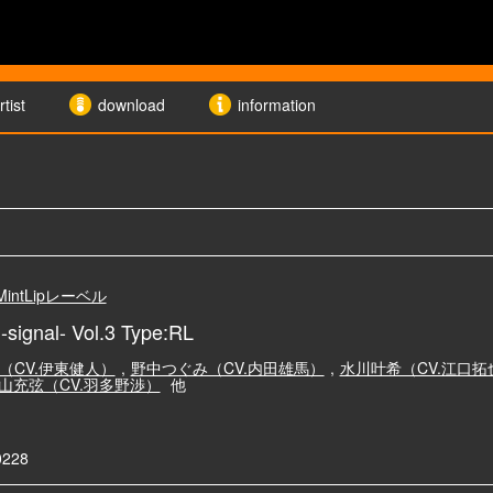
rtist
download
information
MintLipレーベル
signal- Vol.3 Type:RL
（CV.伊東健人）
,
野中つぐみ（CV.内田雄馬）
,
水川叶希（CV.江口拓
山充弦（CV.羽多野渉）
他
0228