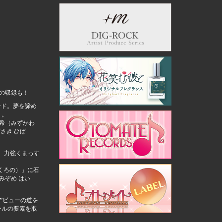
曲の収録も！
ンド。夢を諦め
」。
叶希（みずかわ
さき ひば
力、力強くまっす
 くろの）」に石
みぞめ はい
にデビューの道を
ンルの要素を取