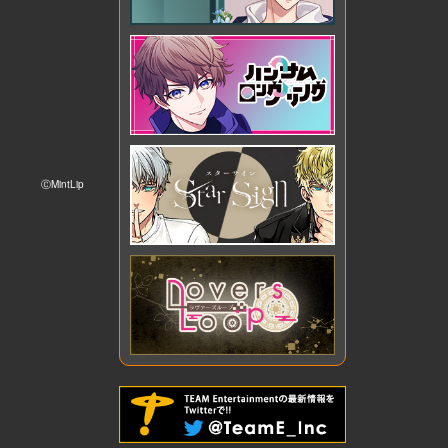
ⒸMintLip