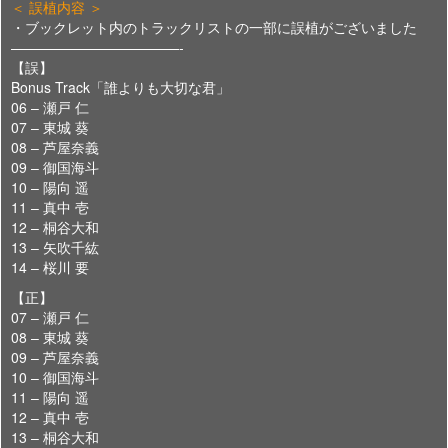
＜ 誤植内容 ＞
・ブックレット内のトラックリストの一部に誤植がございました
————————————-
【誤】
Bonus Track「誰よりも大切な君」
06 – 瀬戸 仁
07 – 東城 葵
08 – 芦屋奈義
09 – 御国海斗
10 – 陽向 遥
11 – 真中 壱
12 – 桐谷大和
13 – 矢吹千紘
14 – 桜川 要
【正】
07 – 瀬戸 仁
08 – 東城 葵
09 – 芦屋奈義
10 – 御国海斗
11 – 陽向 遥
12 – 真中 壱
13 – 桐谷大和