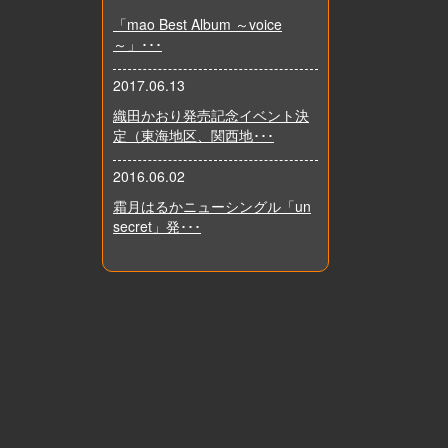
「mao Best Album ～voice
～」･･･
2017.06.13
織田かおり発売記念イベント決
定（東海地区、関西地･･･
2016.06.02
霜月はるかニューシングル「un
secret」発･･･