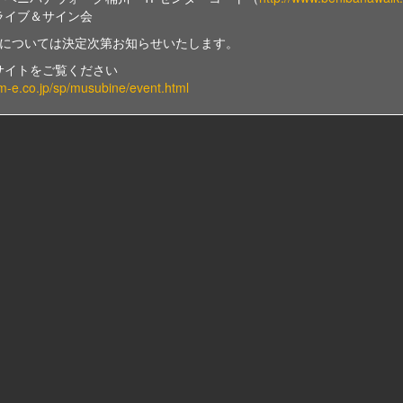
ライブ＆サイン会
区については決定次第お知らせいたします。
サイトをご覧ください
m-e.co.jp/sp/musubine/event.html