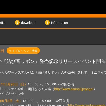
rtist
download
information
5日
ライブ＆イベント情報
か『結び音リボン』発売記念リリースイベント開催
ーカルワークスアルバム『結び音リボン』の発売を記念して、ミニライ
17年3月26日（日）
13：00〜、15：00〜 ※2回公演
屋・アスナル金山 明日なる！広場（
http://www.asunal.jp/page/
）
ライブ＆サイン会
7年5月2日（火）
1
3：00
～、15：00～ ※2回公演
・ベニバナウォーク桶川 1Fセンターコート（
http://www.benibanawalk