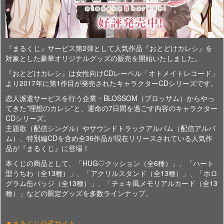
『まるくじ』サービス第2弾として人気作品『おとどけカレシ』を
対象とした豪華オリジナルグッズの販売を開始いたしました。
『おとどけカレシ』は女性向けCDレーベル「オトメイトレコード」
より2017年に第1作目が発売されたキャラクターCDシリーズです。
恋人派遣サービスを行う企業・BLOSSOM（ブロッサム）からやっ
てきた”理想のカレシ”と、運命の7日間を過ごす内容のキャラクター
CDシリーズ。
主題歌（配信シングル）やサウンドトラックアルバム（配信アルバ
ム）、特別編CDを含め全36作品が現在リリースされている人気作
品が『まるくじ』に登場！
本くじの商品として、「HUG♡クッション（全6種）」、「ハート
型うちわ（全13種）」、「アクリルスタンド（全13種）」、「ホロ
グラム缶バッジ（全13種）」、「チェキ風メモリアルカード（全13
種）」などの限定グッズを多数ラインナップ。
▼まるくじ公式サイト