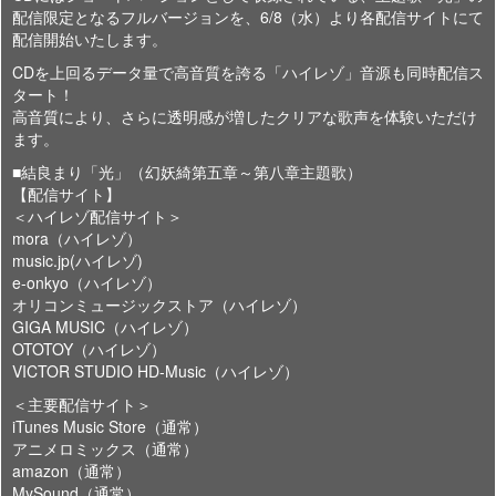
配信限定となるフルバージョンを、6/8（水）より各配信サイトにて
配信開始いたします。
CDを上回るデータ量で高音質を誇る「ハイレゾ」音源も同時配信ス
タート！
高音質により、さらに透明感が増したクリアな歌声を体験いただけ
ます。
■結良まり「光」（幻妖綺第五章～第八章主題歌）
【配信サイト】
＜ハイレゾ配信サイト＞
mora（ハイレゾ）
music.jp(ハイレゾ)
e-onkyo（ハイレゾ）
オリコンミュージックストア（ハイレゾ）
GIGA MUSIC（ハイレゾ）
OTOTOY（ハイレゾ）
VICTOR STUDIO HD-Music（ハイレゾ）
＜主要配信サイト＞
iTunes Music Store（通常）
アニメロミックス（通常）
amazon（通常）
MySound（通常）