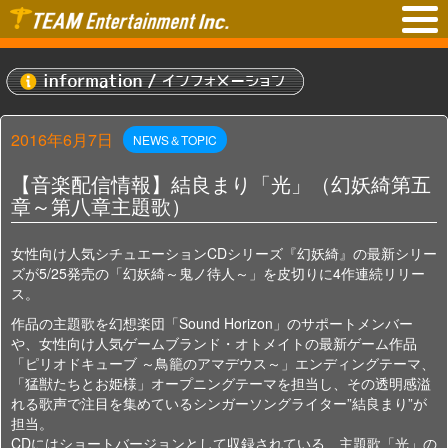
2016年6月7日
NEWS＆TOPIC
【音楽配信情報】結良まり「光」（幻妖綺第五
章～第八章主題歌）
女性向け人気シチュエーションCDシリーズ『幻妖綺』の最新シリー
ズが5/25発売の「幻妖綺～鬼ノ待人～」を皮切りに4作連続リリー
ス。
作品の主題歌を幻想楽団「Sound Horizon」のサポートメンバー
や、女性向け人気ゲームブランド・オトメイトの最新ゲーム作品
「ピリオドキューブ ～鳥籠のアマデウス～」エンディングテーマ、
「猛獣たちとお姫様」オープニングテーマを担当し、その透明感溢
れる歌声で注目を集めているシンガーソングライター”結良まり”が
担当。
CDにはショートバージョンとして収録されている、主題歌「光」の